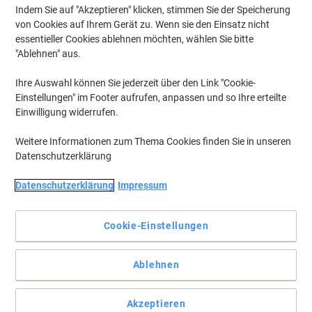
Indem Sie auf "Akzeptieren" klicken, stimmen Sie der Speicherung
von Cookies auf Ihrem Gerät zu. Wenn sie den Einsatz nicht
essentieller Cookies ablehnen möchten, wählen Sie bitte
"Ablehnen" aus.
Ihre Auswahl können Sie jederzeit über den Link "Cookie-
Einstellungen" im Footer aufrufen, anpassen und so Ihre erteilte
Einwilligung widerrufen.
Weitere Informationen zum Thema Cookies finden Sie in unseren
Datenschutzerklärung
Datenschutzerklärung
Impressum
Cookie-Einstellungen
Maxwell House Cappuccino Vanilla – 1 kg
Ablehnen
Cremiger Instant-Cappuccino mit feiner Vanillenote. Ideal für
Heißgetränkeautomaten im Vendingbereich – einfach zubereiten
und genießen.
Akzeptieren