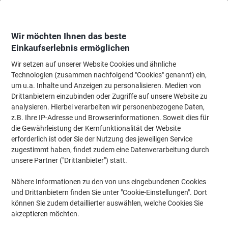
Skip
Skip
to
to
Content
Navigation
Wir möchten Ihnen das beste
Einkaufserlebnis ermöglichen
Wir setzen auf unserer Website Cookies und ähnliche
Startseite
Bewirtung & Küche
Bewirtung & Küche
Kaffee
Löslicher K
Technologien (zusammen nachfolgend "Cookies" genannt) ein,
um u.a. Inhalte und Anzeigen zu personalisieren. Medien von
Maxwell House Cappuccino Vanille Instant-
Drittanbietern einzubinden oder Zugriffe auf unsere Website zu
Kaffeemischung 1000g
analysieren. Hierbei verarbeiten wir personenbezogene Daten,
z.B. Ihre IP-Adresse und Browserinformationen. Soweit dies für
die Gewährleistung der Kernfunktionalität der Website
Marke:
Maxwell House
Artikelnr.:
1271452
erforderlich ist oder Sie der Nutzung des jeweiligen Service
zugestimmt haben, findet zudem eine Datenverarbeitung durch
unsere Partner ("Drittanbieter") statt.
Nähere Informationen zu den von uns eingebundenen Cookies
und Drittanbietern finden Sie unter "Cookie-Einstellungen". Dort
können Sie zudem detaillierter auswählen, welche Cookies Sie
akzeptieren möchten.