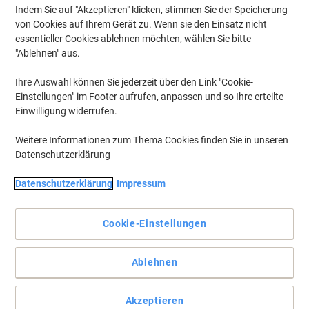
Indem Sie auf "Akzeptieren" klicken, stimmen Sie der Speicherung
von Cookies auf Ihrem Gerät zu. Wenn sie den Einsatz nicht
essentieller Cookies ablehnen möchten, wählen Sie bitte
"Ablehnen" aus.
Ihre Auswahl können Sie jederzeit über den Link "Cookie-
Einstellungen" im Footer aufrufen, anpassen und so Ihre erteilte
Einwilligung widerrufen.
Weitere Informationen zum Thema Cookies finden Sie in unseren
Datenschutzerklärung
Datenschutzerklärung
Impressum
Cookie-Einstellungen
Starbucks Löslicher Kaffee liefert ausgewogenen Geschmack in
jeder Tasse
Ablehnen
Starbucks Premium Instant Cappuccino bietet in
Sekundenschnelle ein samtiges Geschmackserlebnis wie im Café.
Akzeptieren
Er wird aus 100 % Arabica-Bohnen hergestellt und überzeugt