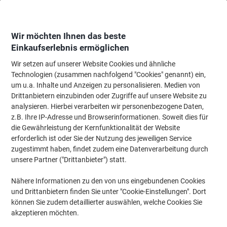
Skip
Skip
to
to
Content
Navigation
Wir möchten Ihnen das beste
Einkaufserlebnis ermöglichen
Wir setzen auf unserer Website Cookies und ähnliche
Startseite
Bewirtung & Küche
Bewirtung & Küche
Kaffee
Löslicher K
Technologien (zusammen nachfolgend "Cookies" genannt) ein,
um u.a. Inhalte und Anzeigen zu personalisieren. Medien von
Starbucks Premium Cappuccino Löslicher Kaffee Beutel
Drittanbietern einzubinden oder Zugriffe auf unsere Website zu
40 Stück à 18 g
analysieren. Hierbei verarbeiten wir personenbezogene Daten,
z.B. Ihre IP-Adresse und Browserinformationen. Soweit dies für
die Gewährleistung der Kernfunktionalität der Website
Marke:
Starbucks
Artikelnr.:
1285480
erforderlich ist oder Sie der Nutzung des jeweiligen Service
zugestimmt haben, findet zudem eine Datenverarbeitung durch
unsere Partner ("Drittanbieter") statt.
Nähere Informationen zu den von uns eingebundenen Cookies
und Drittanbietern finden Sie unter "Cookie-Einstellungen". Dort
können Sie zudem detaillierter auswählen, welche Cookies Sie
akzeptieren möchten.