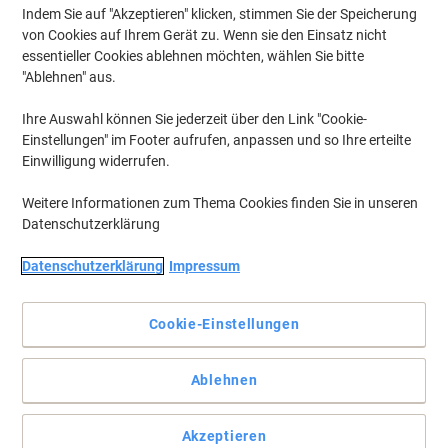
Indem Sie auf "Akzeptieren" klicken, stimmen Sie der Speicherung
von Cookies auf Ihrem Gerät zu. Wenn sie den Einsatz nicht
essentieller Cookies ablehnen möchten, wählen Sie bitte
"Ablehnen" aus.
Ihre Auswahl können Sie jederzeit über den Link "Cookie-
Einstellungen" im Footer aufrufen, anpassen und so Ihre erteilte
Einwilligung widerrufen.
Weitere Informationen zum Thema Cookies finden Sie in unseren
Datenschutzerklärung
Datenschutzerklärung
Impressum
Cookie-Einstellungen
Der Viking-Ordner bietet Platz für 350 Blatt und klare
Beschriftung
Ablehnen
Die Viking Ordner im A4 Format mit Kantenschutz und
aufgeklebtem Rückenschild sind die wirtschaftliche Alternative für
Akzeptieren
Ihr Büro und bringen schnell Ordnung in Ihre Unterlagen.