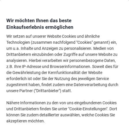
Skip
Skip
to
to
Content
Navigation
Wir möchten Ihnen das beste
Einkaufserlebnis ermöglichen
Wir setzen auf unserer Website Cookies und ähnliche
Startseite
Ordnung & Archivierung
Ordner & Mappen
Ordner & Ringbüc
Technologien (zusammen nachfolgend "Cookies" genannt) ein,
um u.a. Inhalte und Anzeigen zu personalisieren. Medien von
Viking Ordner Schmal A4 50 mm Dunkelblau, Schwarz 2
Drittanbietern einzubinden oder Zugriffe auf unsere Website zu
Ringe Pappkarton Wolkenmarmor Hochformat
analysieren. Hierbei verarbeiten wir personenbezogene Daten,
z.B. Ihre IP-Adresse und Browserinformationen. Soweit dies für
die Gewährleistung der Kernfunktionalität der Website
Marke:
Viking
Artikelnr.:
V6151-BU
erforderlich ist oder Sie der Nutzung des jeweiligen Service
zugestimmt haben, findet zudem eine Datenverarbeitung durch
unsere Partner ("Drittanbieter") statt.
Eigen-
marke
Nähere Informationen zu den von uns eingebundenen Cookies
und Drittanbietern finden Sie unter "Cookie-Einstellungen". Dort
Nachhaltig
können Sie zudem detaillierter auswählen, welche Cookies Sie
akzeptieren möchten.