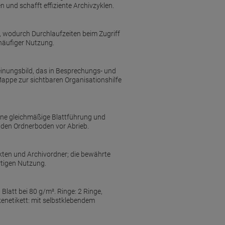
nd schafft effiziente Archivzyklen.
l, wodurch Durchlaufzeiten beim Zugriff
häufiger Nutzung.
einungsbild, das in Besprechungs- und
Mappe zur sichtbaren Organisationshilfe
ne gleichmäßige Blattführung und
g den Ordnerboden vor Abrieb.
kten und Archivordner; die bewährte
rtigen Nutzung.
latt bei 80 g/m². Ringe: 2 Ringe,
enetikett: mit selbstklebendem