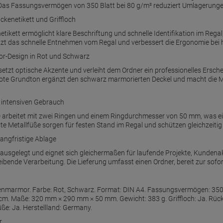
as Fassungsvermögen von 350 Blatt bei 80 g/m² reduziert Umlagerungen u
ckenetikett und Griffloch
etikett ermöglicht klare Beschriftung und schnelle Identifikation im Rega
ützt das schnelle Entnehmen vom Regal und verbessert die Ergonomie bei 
or-Design in Rot und Schwarz
tzt optische Akzente und verleiht dem Ordner ein professionelles Ersch
e rote Grundton ergänzt den schwarz marmorierten Deckel und macht die 
r intensiven Gebrauch
rbeitet mit zwei Ringen und einem Ringdurchmesser von 50 mm, was ei
te Metallfüße sorgen für festen Stand im Regal und schützen gleichzeiti
angfristige Ablage
 ausgelegt und eignet sich gleichermaßen für laufende Projekte, Kundena
eibende Verarbeitung. Die Lieferung umfasst einen Ordner, bereit zur sofo
enmarmor. Farbe: Rot, Schwarz. Format: DIN A4. Fassungsvermögen: 350 B
m. Maße: 320 mm × 290 mm × 50 mm. Gewicht: 383 g. Griffloch: Ja. Rück
ße: Ja. Herstellland: Germany.
r