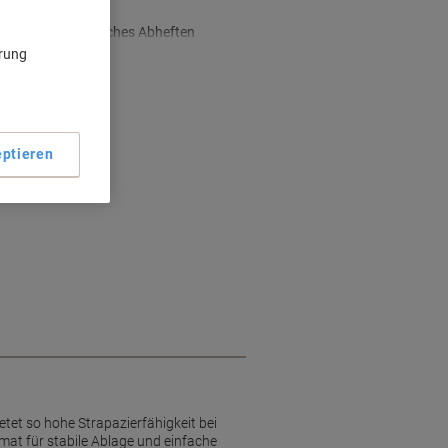
 Langlebigkeit
nismus für einfaches Abheften
ärung
ptieren
tet so hohe Strapazierfähigkeit bei
mat für stabile Ablage und einfache