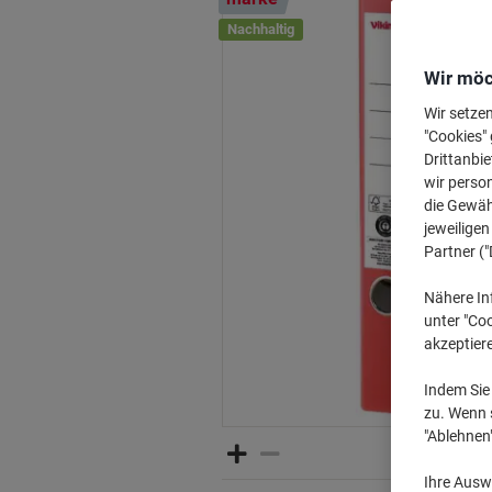
Nachhaltig
Wir möc
Wir setze
"Cookies" 
Drittanbie
wir perso
die Gewähr
jeweilige
Partner ("
Nähere In
unter "Coo
akzeptier
Indem Sie 
zu. Wenn s
"Ablehnen
Ihre Auswa