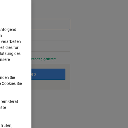
Sie
sparen
chfolgend
on
 verarbeiten
it dies für
 Nutzung des
unsere
stellt, am nächsten Werktag geliefert
In den Warenkorb
nden Sie
e Cookies Sie
ngsmöglichkeiten
Ihrem Gerät
itte
ität
0 Blatt
frufen,