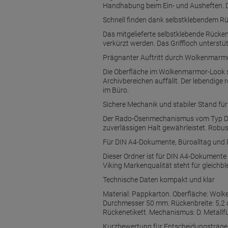
Handhabung beim Ein- und Ausheften. D
Schnell finden dank selbstklebendem Rü
Das mitgelieferte selbstklebende Rücken
verkürzt werden. Das Griffloch unterst
Prägnanter Auftritt durch Wolkenmarm
Die Oberfläche im Wolkenmarmor-Look se
Archivbereichen auffällt. Der lebendig
im Büro.
Sichere Mechanik und stabiler Stand fü
Der Rado-Ösenmechanismus vom Typ D a
zuverlässigen Halt gewährleistet. Robus
Für DIN A4-Dokumente, Büroalltag und l
Dieser Ordner ist für DIN A4-Dokumente
Viking Markenqualität steht für gleichbl
Technische Daten kompakt und klar
Material: Pappkarton. Oberfläche: Wolk
Durchmesser 50 mm. Rückenbreite: 5,2 c
Rückenetikett. Mechanismus: D. Metallfü
Kurzbewertung für Entscheidungsträge