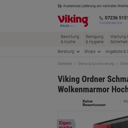
Skip
Skip
Kostenlose Lieferung am nächsten Werkt
to
to
2 Jahre Garantie auf alle Produkte
Content
Navigation
07236 515
Kundenservice
Bewirtung
Reinigung
Wartung 
& Küche
& Hygiene
Sicherheit
Beratung
Shops
Angebote & 
Startseite
Ordnung & Archivierung
Ordn
Viking Ordner Schm
Wolkenmarmor Hoch
Ma
Eigen-
marke