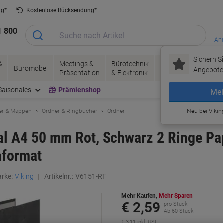
ag*
Kostenlose Rücksendung*
1 800
Anm
Sichern Si
&
Meetings &
Bürotechnik
Tinte &
Papier, V
Büromöbel
Angebote 
Präsentation
& Elektronik
Toner
& Pakete
Saisonales
Prämienshop
Mei
er & Mappen
Ordner & Ringbücher
Ordner
Neu bei Vikin
al A4 50 mm Rot, Schwarz 2 Ringe Pa
format
rke:
Viking
Artikelnr.:
V6151-RT
Mehr Kaufen,
Mehr Sparen
€ 2,59
pro Stück
Ab 60 Stück
€ 3,11 inkl. USt