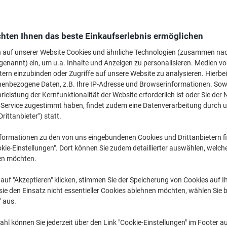
Menge
exkl. USt
hten Ihnen das beste Einkaufserlebnis ermöglichen
Stück
1-19
€ 2,99
n auf unserer Website Cookies und ähnliche Technologien (zusammen na
Stück
20-59
€ 2,89
-3%
genannt) ein, um u.a. Inhalte und Anzeigen zu personalisieren. Medien v
tern einzubinden oder Zugriffe auf unsere Website zu analysieren. Hierbei
Stück
60+
€ 2,59
-13%
nenbezogene Daten, z.B. Ihre IP-Adresse und Browserinformationen. Sowe
leistung der Kernfunktionalität der Website erforderlich ist oder Sie der
n Service zugestimmt haben, findet zudem eine Datenverarbeitung durch 
Aktuell verfügbar
Vor 15:00 Uhr be
Drittanbieter") statt.
Menge
formationen zu den von uns eingebundenen Cookies und Drittanbietern fi
Zu einer Liste
kie-Einstellungen". Dort können Sie zudem detaillierter auswählen, welch
en möchten.
Lieferinformationen
Zahlu
auf "Akzeptieren" klicken, stimmen Sie der Speicherung von Cookies auf 
ie den Einsatz nicht essentieller Cookies ablehnen möchten, wählen Sie b
Haupteigenschaften
" aus.
Robuste Metallfüße für Stabil
Fassungsvermögen bis zu 28
hl können Sie jederzeit über den Link "Cookie-Einstellungen" im Footer au