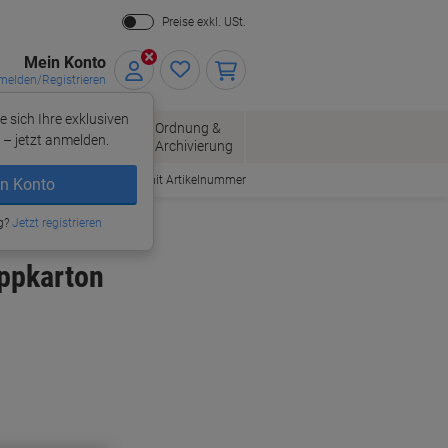
Preise exkl. USt.
Mein Konto
elden/Registrieren
e sich Ihre exklusiven
ersand
Ordnung &
Bürobedarf
– jetzt anmelden.
Archivierung
Bestellen mit Artikelnummer
n Konto
g?
Jetzt registrieren
ppkarton