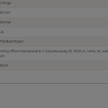
2 Ringe
50 mm
Schmal
Ja
FSC®zertifiziert
Viking Office International B.V. (Columbusweg 33, 5928 LA, Venlo, NL, w
us)
Stück