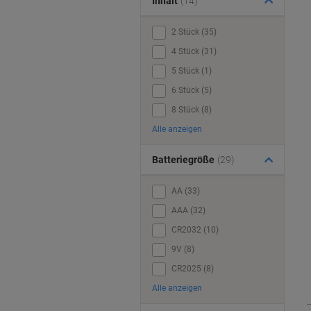
Inhalt
(14)
2 Stück (35)
4 Stück (31)
5 Stück (1)
6 Stück (5)
8 Stück (8)
Alle anzeigen
Batteriegröße
(29)
AA (33)
AAA (32)
CR2032 (10)
9V (8)
CR2025 (8)
Alle anzeigen