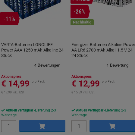
-26%
-11%
Nachhaltig
VARTA-Batterien LONGLIFE
Energizer Batterien Alkaline Powe
Power AAA 1250 mAh Alkaline 24
AA LR6 2700 mAh Alkali 1.5 V 24
Stück
24 Stück
Aktionspreis
Aktionspreis
€ 14,99
€ 12,99
pro Pack
pro Pack
€ 17,99 inkl. USt
€ 15,59 inkl. USt
Aktuell verfügbar
Lieferung 2-3
Aktuell verfügbar
Lieferung 2-3
Werktage
Werktage
Menge
Menge