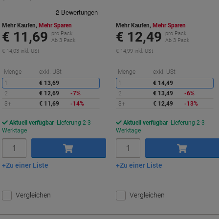
Mehr Kaufen,
Mehr Sparen
Mehr Kaufen,
Mehr Sparen
€ 11,69
€ 12,49
pro Pack
pro Pack
Ab 3 Pack
Ab 3 Pack
€ 14,03 inkl. USt
€ 14,99 inkl. USt
Sie
S
Menge
exkl. USt
Menge
exkl. USt
sparen
s
1
€ 13,69
1
€ 14,49
2
€ 12,69
-7%
2
€ 13,49
-6%
3+
€ 11,69
-14%
3+
€ 12,49
-13%
Aktuell verfügbar
Lieferung 2-3
Aktuell verfügbar
Lieferung 2-3
Werktage
Werktage
Menge
Menge
Zu einer Liste
Zu einer Liste
In den Warenkorb
In den Warenkorb
Vergleichen
Vergleichen