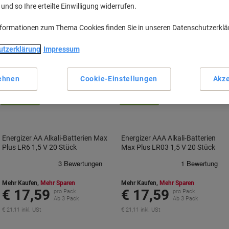
nd so Ihre erteilte Einwilligung widerrufen.
nformationen zum Thema Cookies finden Sie in unseren Datenschutzerkl
utzerklärung
Impressum
ehnen
Cookie-Einstellungen
Akze
Nachhaltig
Nachhaltig
Energizer AA Alkali-Batterien Max
Energizer AAA Alkali-Batterien
Plus LR6 1,5 V 20 Stück
Max Plus LR03 1,5 V 20 Stück
Mehr Kaufen,
Mehr Sparen
Mehr Kaufen,
Mehr Sparen
€ 17,59
€ 17,59
pro Pack
pro Pack
Ab 3 Pack
Ab 3 Pack
€ 21,11 inkl. USt
€ 21,11 inkl. USt