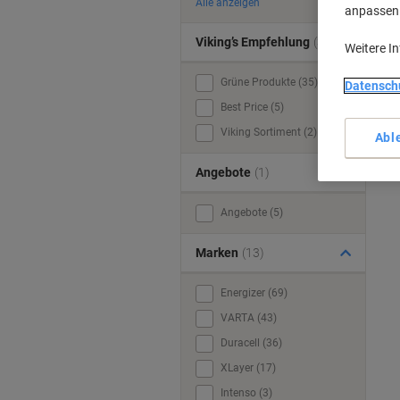
Alle anzeigen
anpassen u
Viking’s Empfehlung
(3)
Weitere I
Grüne Produkte (35)
Datensch
Best Price (5)
Viking Sortiment (2)
Abl
Angebote
(1)
Angebote (5)
Marken
(13)
Energizer (69)
VARTA (43)
Duracell (36)
XLayer (17)
Intenso (3)