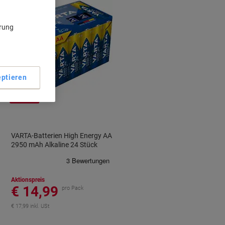
ärung
ptieren
-14%
VARTA-Batterien High Energy AA
2950 mAh Alkaline 24 Stück
Aktionspreis
€ 14,99
pro Pack
€ 17,99 inkl. USt