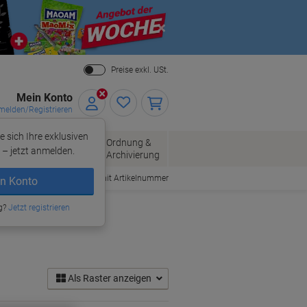
Close
Preise exkl. USt.
Mein Konto
elden/Registrieren
e sich Ihre exklusiven
ersand
Ordnung &
Bürobedarf
– jetzt anmelden.
Archivierung
Bestellen mit Artikelnummer
n Konto
g?
Jetzt registrieren
Als Raster anzeigen