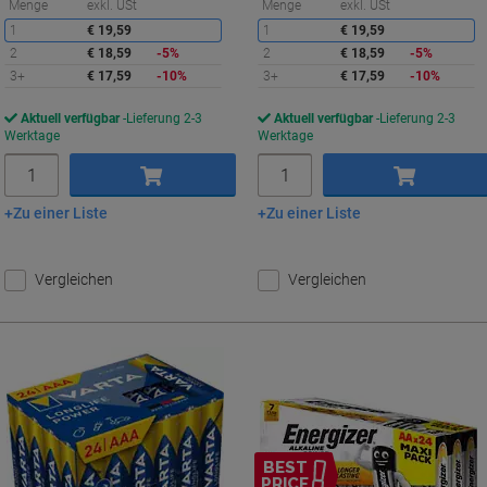
Sie
S
Menge
exkl. USt
Menge
exkl. USt
sparen
s
1
€ 19,59
1
€ 19,59
2
€ 18,59
-5%
2
€ 18,59
-5%
3+
€ 17,59
-10%
3+
€ 17,59
-10%
Aktuell verfügbar
Lieferung 2-3
Aktuell verfügbar
Lieferung 2-3
Werktage
Werktage
Menge
Menge
Zu einer Liste
Zu einer Liste
In den Warenkorb
In den Warenkorb
Vergleichen
Vergleichen
BEST
PRICE