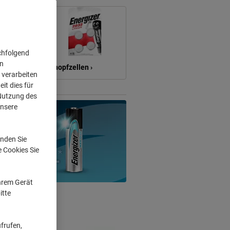
chfolgend
on
›
Knopfzellen ›
 verarbeiten
it dies für
 Nutzung des
unsere
nden Sie
e Cookies Sie
Ihrem Gerät
itte
frufen,