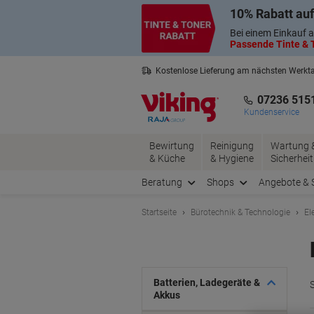
Skip
Skip
10% Rabatt auf
to
to
Content
Navigation
Bei einem Einkauf a
Passende Tinte & T
Kostenlose Lieferung am nächsten Werkt
2 Jahre Garantie auf alle Produkte
07236 515
Kundenservice
Bewirtung
Reinigung
Wartung 
& Küche
& Hygiene
Sicherheit
Beratung
Shops
Angebote & 
Startseite
Bürotechnik & Technologie
El
Batterien, Ladegeräte &
Akkus