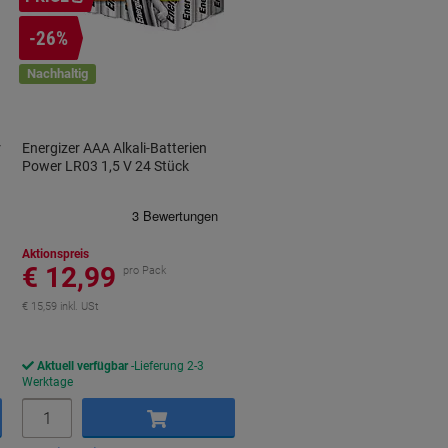
-26%
Nachhaltig
r
Energizer AAA Alkali-Batterien
Power LR03 1,5 V 24 Stück
Aktionspreis
€ 12,99
pro Pack
€ 15,59 inkl. USt
Aktuell verfügbar
Lieferung 2-3
Werktage
Menge