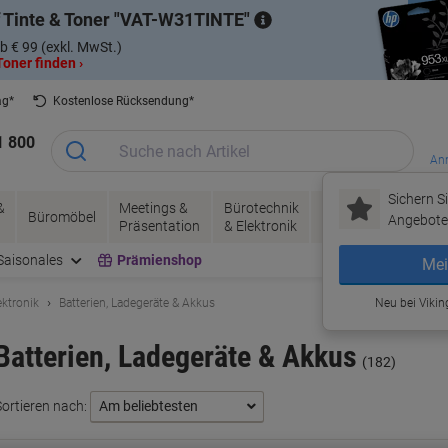
 Tinte & Toner
VAT-W31TINTE
b € 99 (exkl. MwSt.)
oner finden ›
ag*
Kostenlose Rücksendung*
1 800
Anm
Sichern Si
&
Meetings &
Bürotechnik
Tinte &
Papier, V
Büromöbel
Angebote 
Präsentation
& Elektronik
Toner
& Pakete
Saisonales
Prämienshop
Mei
ektronik
Batterien, Ladegeräte & Akkus
Neu bei Vikin
Batterien, Ladegeräte & Akkus
(182)
Sortieren nach: