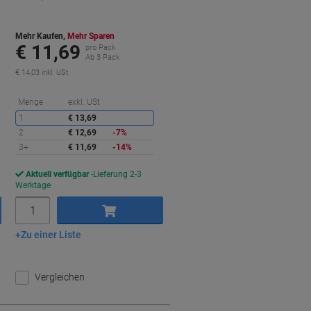
Mehr Kaufen,
Mehr Sparen
€ 11,69
pro Pack
Ab 3 Pack
€ 14,03 inkl. USt
ie
Sie
Menge
exkl. USt
paren
sparen
1
€ 13,69
2
€ 12,69
-7%
3+
€ 11,69
-14%
Aktuell verfügbar
Lieferung 2-3
Werktage
Menge
Zu einer Liste
In den Warenkorb
Vergleichen