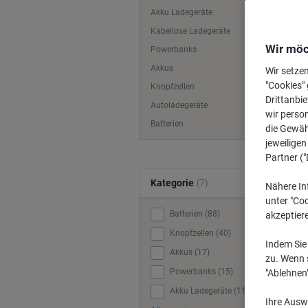
Akku Ladegeräte
Kabellose Ladegeräte
Wir möc
Powerbanks
Akkus
Wir setze
"Cookies" 
Knopfzellen
Drittanbie
Autoladegeräte
wir perso
Batterien
die Gewähr
jeweilige
Partner ("
Kategorie
(7)
Nähere In
unter "Coo
Batterien (88)
akzeptier
Knopfzellen (40)
Indem Sie 
Akkus (17)
zu. Wenn s
Powerbanks (15)
"Ablehnen
Akku Ladegeräte (11)
Ihre Auswa