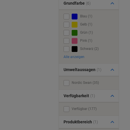
Grundfarbe
(6)
Blau (1)
Gelb (1)
Grün (1)
Pink (1)
Schwarz (2)
Alle anzeigen
Umweltaussagen
(1)
Nordic Swan (35)
Verfügbarkeit
(1)
Verfügbar (177)
Produktbereich
(1)