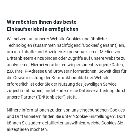
Skip
Skip
to
to
Content
Navigation
Wir möchten Ihnen das beste
Einkaufserlebnis ermöglichen
Wir setzen auf unserer Website Cookies und ähnliche
Startseite
Bürotechnik & Technologie
Computertechnik & Zubehör
Lapt
Technologien (zusammen nachfolgend "Cookies" genannt) ein,
um u.a. Inhalte und Anzeigen zu personalisieren. Medien von
Lenovo Laptop Aktenkoffer 4X40Y95214 15.6 "
Drittanbietern einzubinden oder Zugriffe auf unsere Website zu
Polyester 420 x 51 x 293 mm Schwarz
analysieren. Hierbei verarbeiten wir personenbezogene Daten,
z.B. Ihre IP-Adresse und Browserinformationen. Soweit dies für
die Gewährleistung der Kernfunktionalität der Website
Marke:
Lenovo
Artikelnr.:
1154579
erforderlich ist oder Sie der Nutzung des jeweiligen Service
zugestimmt haben, findet zudem eine Datenverarbeitung durch
unsere Partner ("Drittanbieter") statt.
Nähere Informationen zu den von uns eingebundenen Cookies
und Drittanbietern finden Sie unter "Cookie-Einstellungen". Dort
können Sie zudem detaillierter auswählen, welche Cookies Sie
akzeptieren möchten.