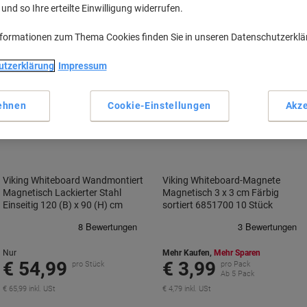
nd so Ihre erteilte Einwilligung widerrufen.
nformationen zum Thema Cookies finden Sie in unseren Datenschutzerkl
utzerklärung
Impressum
BEST
PRICE
ehnen
Cookie-Einstellungen
Akze
Inkl.
BEST
PRICE
Geschenk
Viking Whiteboard Wandmontiert
Viking Whiteboard-Magnete
Magnetisch Lackierter Stahl
Magnetisch 3 x 3 cm Färbig
Einseitig 120 (B) x 90 (H) cm
sortiert 6851700 10 Stück
Nur
Mehr Kaufen,
Mehr Sparen
€ 54,99
€ 3,99
pro Stück
pro Pack
Ab 5 Pack
€ 65,99 inkl. USt
€ 4,79 inkl. USt