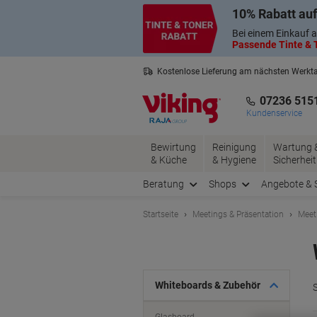
Skip
Skip
10% Rabatt auf
to
to
Content
Navigation
Bei einem Einkauf a
Passende Tinte & T
Kostenlose Lieferung am nächsten Werkt
2 Jahre Garantie auf alle Produkte
07236 515
Kundenservice
Bewirtung
Reinigung
Wartung 
& Küche
& Hygiene
Sicherheit
Beratung
Shops
Angebote & 
Startseite
Meetings & Präsentation
Meet
Whiteboards & Zubehör