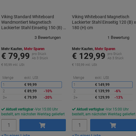
Viking Standard Whiteboard
Viking Whiteboard Magnetisch
Wandmontiert Magnetisch
Lackierter Stahl Einseitig 120 (B) 
Lackierter Stahl Einseitig 150 (B) x
180 (H) cm
100 (H) cm
Mehr Kaufen,
Mehr Sparen
Mehr Kaufen,
Mehr Sparen
€ 79,99
€ 129,99
pro Stück
pro Stück
Ab 3 Stück
Ab 3 Stück
€ 95,99 inkl. USt
€ 155,99 inkl. USt
Sie
S
Menge
exkl. USt
Menge
exkl. USt
sparen
s
1
€ 99,99
1
€ 149,99
2
€ 89,99
-10%
2
€ 139,99
-6%
3+
€ 79,99
-20%
3+
€ 129,99
-13%
Aktuell verfügbar
Vor 15:00 Uhr
Aktuell verfügbar
Vor 15:00 Uhr
bestellt, am nächsten Werktag geliefert
bestellt, am nächsten Werktag geliefert
Menge
Menge
Zu einer Liste
Zu einer Liste