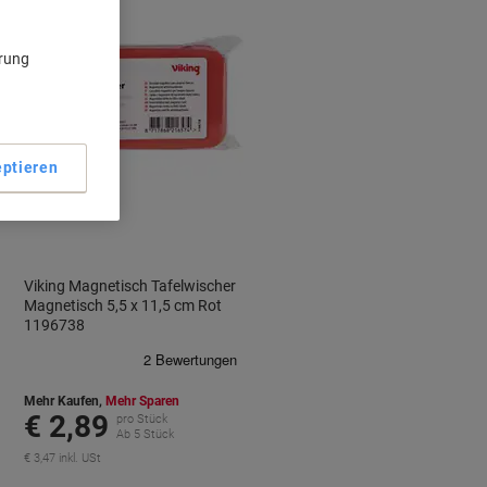
ärung
ptieren
BEST
PRICE
Viking Magnetisch Tafelwischer
Magnetisch 5,5 x 11,5 cm Rot
1196738
Mehr Kaufen,
Mehr Sparen
€ 2,89
pro Stück
Ab 5 Stück
€ 3,47 inkl. USt