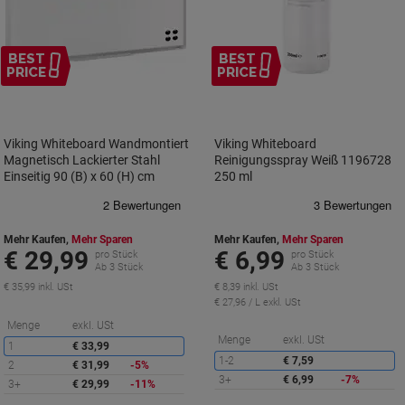
BEST
BEST
PRICE
PRICE
Viking Whiteboard Wandmontiert
Viking Whiteboard
Magnetisch Lackierter Stahl
Reinigungsspray Weiß 1196728
Einseitig 90 (B) x 60 (H) cm
250 ml
Mehr Kaufen,
Mehr Sparen
Mehr Kaufen,
Mehr Sparen
€ 29,99
€ 6,99
pro Stück
pro Stück
Ab 3 Stück
Ab 3 Stück
€ 35,99 inkl. USt
€ 8,39 inkl. USt
€ 27,96 / L exkl. USt
Sie
Menge
exkl. USt
sparen
S
Menge
exkl. USt
1
€ 33,99
s
1-2
€ 7,59
2
€ 31,99
-5%
3+
€ 6,99
-7%
3+
€ 29,99
-11%