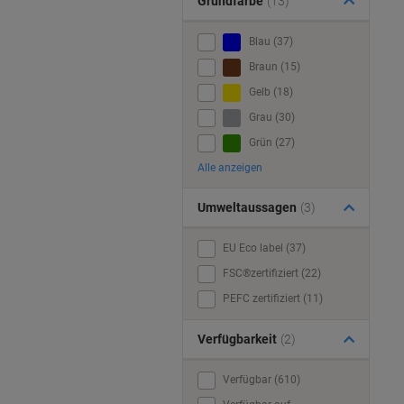
Grundfarbe
(13)
Blau (37)
Braun (15)
Gelb (18)
Grau (30)
Grün (27)
Alle anzeigen
Umweltaussagen
(3)
EU Eco label (37)
FSC®zertifiziert (22)
PEFC zertifiziert (11)
Verfügbarkeit
(2)
Verfügbar (610)