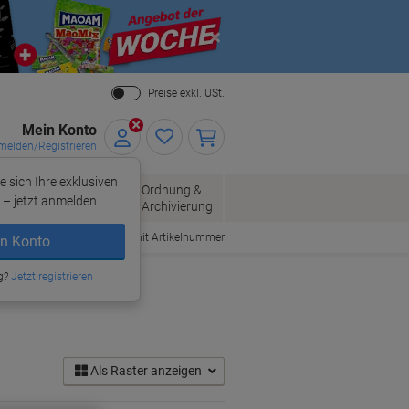
Close
Preise exkl. USt.
Mein Konto
elden/Registrieren
e sich Ihre exklusiven
ersand
Ordnung &
Bürobedarf
– jetzt anmelden.
Archivierung
Bestellen mit Artikelnummer
n Konto
g?
Jetzt registrieren
Als Raster anzeigen