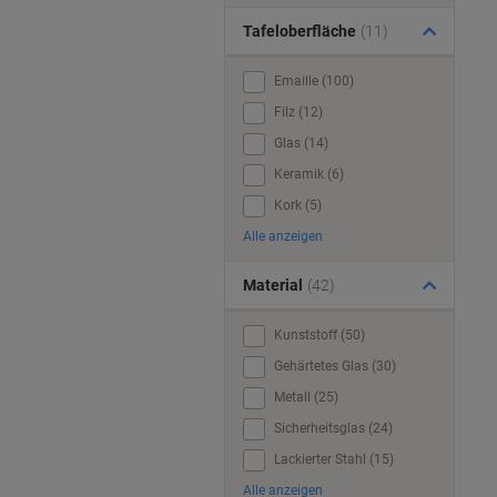
Tafeloberfläche
(11)
Emaille (100)
Filz (12)
Glas (14)
Keramik (6)
Kork (5)
Alle anzeigen
Material
(42)
Kunststoff (50)
Gehärtetes Glas (30)
Metall (25)
Sicherheitsglas (24)
Lackierter Stahl (15)
Alle anzeigen