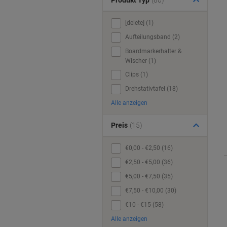
Produkt Typ
(80)
[delete] (1)
Aufteilungsband (2)
Boardmarkerhalter &
Wischer (1)
Clips (1)
Drehstativtafel (18)
Alle anzeigen
Preis
(15)
€0,00 - €2,50 (16)
€2,50 - €5,00 (36)
€5,00 - €7,50 (35)
€7,50 - €10,00 (30)
€10 - €15 (58)
Alle anzeigen