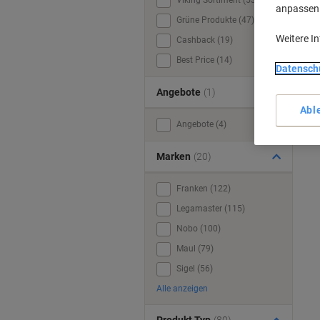
Viking Sortiment (53)
anpassen u
Grüne Produkte (47)
Weitere I
Cashback (19)
Best Price (14)
Datensch
Angebote
(1)
Abl
Angebote (4)
Marken
(20)
Franken (122)
Legamaster (115)
Nobo (100)
Maul (79)
Sigel (56)
Alle anzeigen