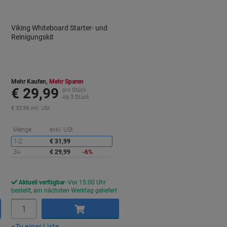
Viking Whiteboard Starter- und
x
Reinigungskit
Mehr Kaufen,
Mehr Sparen
€ 29,99
pro Stück
Ab 3 Stück
€ 35,99 inkl. USt
ie
Sie
Menge
exkl. USt
paren
sparen
1-2
€ 31,99
3+
€ 29,99
-6%
Aktuell verfügbar
Vor 15:00 Uhr
bestellt, am nächsten Werktag geliefert
Menge
Zu einer Liste