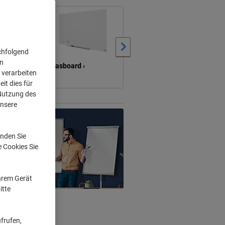
›
chfolgend
on
Glasboard ›
Mobiles Whiteboard ›
 verarbeiten
it dies für
 Nutzung des
unsere
nden Sie
e Cookies Sie
Ihrem Gerät
itte
frufen,