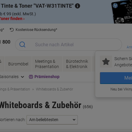
 Tinte & Toner
VAT-W31TINTE
b € 99 (exkl. MwSt.)
oner finden ›
ag*
Kostenlose Rücksendung*
1 800
Anm
Sichern Si
&
Meetings &
Bürotechnik
Tinte &
Papier, V
Büromöbel
Angebote 
Präsentation
& Elektronik
Toner
& Pakete
Saisonales
Prämienshop
Mei
ings & Präsentation
Whiteboards & Zubehör
Neu bei Vikin
Whiteboards & Zubehör
(656)
Sortieren nach: