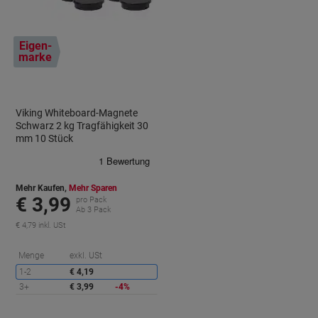
Eigen-
marke
Viking Whiteboard-Magnete
Schwarz 2 kg Tragfähigkeit 30
mm 10 Stück
Mehr Kaufen,
Mehr Sparen
€ 3,99
pro Pack
Ab 3 Pack
€ 4,79 inkl. USt
Sie
Menge
exkl. USt
sparen
ie
1-2
€ 4,19
paren
3+
€ 3,99
-4%