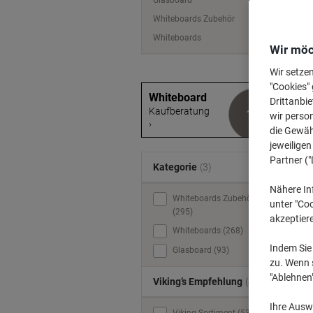
Glasboard
Whiteboards Zubehör
Whiteboards
Wir möc
Wir setze
"Cookies" 
Whiteboard
Drittanbie
Kaufberatung
wir perso
›
die Gewähr
jeweilige
Partner ("
Kategorie
(3)
Nähere In
Whiteboards Zubehör
unter "Coo
(295)
akzeptier
Whiteboards (268)
Indem Sie 
Glasboard (93)
zu. Wenn s
"Ablehnen
Viking’s Empfehlung
(4)
Ihre Auswa