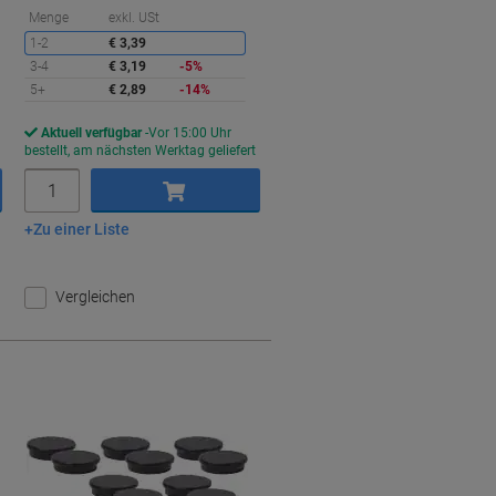
ie
Sie
Menge
exkl. USt
paren
sparen
1-2
€ 3,39
3-4
€ 3,19
-5%
5+
€ 2,89
-14%
Aktuell verfügbar
Vor 15:00 Uhr
bestellt, am nächsten Werktag geliefert
Menge
Zu einer Liste
In den Warenkorb
Vergleichen