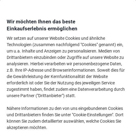
Skip
Skip
to
to
Content
Navigation
Wir möchten Ihnen das beste
Einkaufserlebnis ermöglichen
Wir setzen auf unserer Website Cookies und ähnliche
Startseite
Papier, Versand & Pakete
Papier & Etiketten
Papier
Drucker
Technologien (zusammen nachfolgend "Cookies" genannt) ein,
um u.a. Inhalte und Anzeigen zu personalisieren. Medien von
Druckerpapier & Kopierpapier
(208)
Drittanbietern einzubinden oder Zugriffe auf unsere Website zu
analysieren. Hierbei verarbeiten wir personenbezogene Daten,
z.B. Ihre IP-Adresse und Browserinformationen. Soweit dies für
Filtern nach
die Gewährleistung der Kernfunktionalität der Website
erforderlich ist oder Sie der Nutzung des jeweiligen Service
zugestimmt haben, findet zudem eine Datenverarbeitung durch
›
unsere Partner ("Drittanbieter") statt.
Nähere Informationen zu den von uns eingebundenen Cookies
A4 ›
A3 ›
und Drittanbietern finden Sie unter "Cookie-Einstellungen". Dort
können Sie zudem detaillierter auswählen, welche Cookies Sie
akzeptieren möchten.
Druckerpapier und Kopierpapier kaufen Sie bei Viking Direkt in