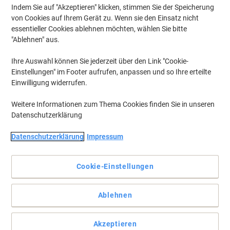
professioneller Qualität für Büro und Unternehmen. In dieser
Indem Sie auf "Akzeptieren" klicken, stimmen Sie der Speicherung
Kategorie finden Sie eine große Auswahl an Papierformaten wie
von Cookies auf Ihrem Gerät zu. Wenn sie den Einsatz nicht
A4, A3 und A5 sowie unterschiedliche Grammaturen für tägliche
essentieller Cookies ablehnen möchten, wählen Sie bitte
Druckaufgaben, Präsentationen oder Archivierung. Ob für
"Ablehnen" aus.
Laserdrucker, Tintenstrahldrucker oder Kopierer – wählen Sie das
passende Papier für Ihren Bedarf und bestellen Sie bequem online.
Ihre Auswahl können Sie jederzeit über den Link "Cookie-
Einstellungen" im Footer aufrufen, anpassen und so Ihre erteilte
Einwilligung widerrufen.
Eigenmarke
Viking Economy A4 Druckerpapier 80
Weitere Informationen zum Thema Cookies finden Sie in unseren
g/m² Weiß 146 CIE 500 Blatt
Datenschutzerklärung
Mehr Kaufen,
Mehr Sparen
Datenschutzerklärung
Impressum
€ 3,79
pro Pack
Ab 40 Pack
€ 4,55 inkl. USt
Cookie-Einstellungen
Aktuell verfügbar
Lieferung 2-3 Werktage
Menge
Ablehnen
Nachhaltig
BEST PRICE
Akzeptieren