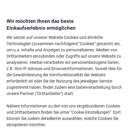
Skip
Skip
to
to
Content
Navigation
Wir möchten Ihnen das beste
Einkaufserlebnis ermöglichen
Wir setzen auf unserer Website Cookies und ähnliche
Startseite
Papier, Versand & Pakete
Verpacken & Versenden
Porto & Ver
Technologien (zusammen nachfolgend "Cookies" genannt) ein,
um u.a. Inhalte und Anzeigen zu personalisieren. Medien von
Post AG/Österreichische Post Kornelkirsche
Drittanbietern einzubinden oder Zugriffe auf unsere Website zu
Briefmarken 1.00 Selbstklebend 25 Stück
analysieren. Hierbei verarbeiten wir personenbezogene Daten,
z.B. Ihre IP-Adresse und Browserinformationen. Soweit dies für
die Gewährleistung der Kernfunktionalität der Website
Marke:
Post AG/Österreichische Post
Artikelnr.:
1284859
erforderlich ist oder Sie der Nutzung des jeweiligen Service
zugestimmt haben, findet zudem eine Datenverarbeitung durch
unsere Partner ("Drittanbieter") statt.
Nähere Informationen zu den von uns eingebundenen Cookies
und Drittanbietern finden Sie unter "Cookie-Einstellungen". Dort
können Sie zudem detaillierter auswählen, welche Cookies Sie
akzeptieren möchten.