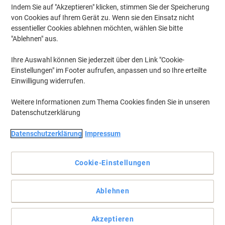
Indem Sie auf "Akzeptieren" klicken, stimmen Sie der Speicherung
von Cookies auf Ihrem Gerät zu. Wenn sie den Einsatz nicht
essentieller Cookies ablehnen möchten, wählen Sie bitte
"Ablehnen" aus.
Ihre Auswahl können Sie jederzeit über den Link "Cookie-
Einstellungen" im Footer aufrufen, anpassen und so Ihre erteilte
Einwilligung widerrufen.
Weitere Informationen zum Thema Cookies finden Sie in unseren
Datenschutzerklärung
Datenschutzerklärung
Impressum
Schaffen Sie mit Viking mehr Platz auf Ihrem Schreibtisch
Mit diesem schwarzen Viking Schrank kombinieren Sie Sicherheit
und Organisation in einem.
Cookie-Einstellungen
Vollständige Beschreibung lesen
Ablehnen
Mehr Kaufen,
Mehr Sparen
€ 239,99
pro Stück
Ab 4 Stück
€ 287,99 inkl. USt
Akzeptieren