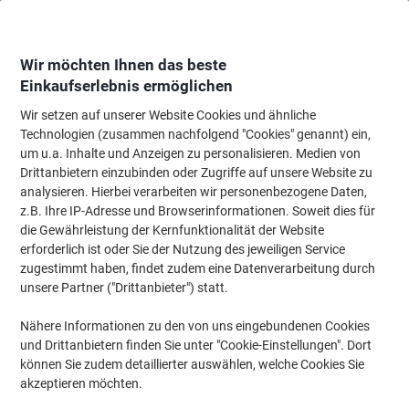
Skip
Skip
to
to
Content
Navigation
Wir möchten Ihnen das beste
Einkaufserlebnis ermöglichen
Wir setzen auf unserer Website Cookies und ähnliche
Startseite
Büromöbel
Büromöbel
Regale & Schränke
Lagerschränke
Technologien (zusammen nachfolgend "Cookies" genannt) ein,
um u.a. Inhalte und Anzeigen zu personalisieren. Medien von
Viking Realspace Aufbewahrungsschank Stahl 4
Drittanbietern einzubinden oder Zugriffe auf unsere Website zu
Fachböden Abschließbar 920 x 420 x 1.950 mm Schwarz
analysieren. Hierbei verarbeiten wir personenbezogene Daten,
z.B. Ihre IP-Adresse und Browserinformationen. Soweit dies für
die Gewährleistung der Kernfunktionalität der Website
Marke:
Viking Realspace
Artikelnr.:
1036937
erforderlich ist oder Sie der Nutzung des jeweiligen Service
zugestimmt haben, findet zudem eine Datenverarbeitung durch
unsere Partner ("Drittanbieter") statt.
BEST
PRICE
Nähere Informationen zu den von uns eingebundenen Cookies
und Drittanbietern finden Sie unter "Cookie-Einstellungen". Dort
Eigen-
können Sie zudem detaillierter auswählen, welche Cookies Sie
marke
akzeptieren möchten.