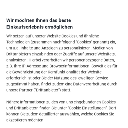
Skip
Skip
to
to
Content
Navigation
Wir möchten Ihnen das beste
Einkaufserlebnis ermöglichen
Wir setzen auf unserer Website Cookies und ähnliche
Startseite
Bewirtung & Küche
Bewirtung & Küche
Küchengeräte
Kaf
Technologien (zusammen nachfolgend "Cookies" genannt) ein,
um u.a. Inhalte und Anzeigen zu personalisieren. Medien von
Senseo Maestro CSA260/50 Kaffeepadmaschine 1,2 L
Drittanbietern einzubinden oder Zugriffe auf unsere Website zu
Metall, Kunststoff Schwarz
analysieren. Hierbei verarbeiten wir personenbezogene Daten,
z.B. Ihre IP-Adresse und Browserinformationen. Soweit dies für
die Gewährleistung der Kernfunktionalität der Website
Marke:
Senseo
Artikelnr.:
1284513
erforderlich ist oder Sie der Nutzung des jeweiligen Service
zugestimmt haben, findet zudem eine Datenverarbeitung durch
unsere Partner ("Drittanbieter") statt.
Nähere Informationen zu den von uns eingebundenen Cookies
und Drittanbietern finden Sie unter "Cookie-Einstellungen". Dort
können Sie zudem detaillierter auswählen, welche Cookies Sie
akzeptieren möchten.