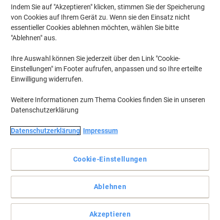
Indem Sie auf "Akzeptieren" klicken, stimmen Sie der Speicherung
von Cookies auf Ihrem Gerät zu. Wenn sie den Einsatz nicht
essentieller Cookies ablehnen möchten, wählen Sie bitte
"Ablehnen" aus.
Ihre Auswahl können Sie jederzeit über den Link "Cookie-
Einstellungen" im Footer aufrufen, anpassen und so Ihre erteilte
Einwilligung widerrufen.
Weitere Informationen zum Thema Cookies finden Sie in unseren
Datenschutzerklärung
Datenschutzerklärung
Impressum
Senseo-Kaffeemaschine: Meisterhafte Brühkunst – immer
perfekt
Cookie-Einstellungen
Senseo Maestro Kaffeemaschine: Dirigieren Sie Ihre
Kaffeesinfonie mit Präzision. Vom kräftigen Espresso bis zum
sanften Kaffee - meistern Sie jede Tasse mühelos!
Ablehnen
Vollständige Beschreibung lesen
Mehr Kaufen,
Mehr Sparen
Akzeptieren
pro Stück