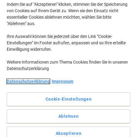
Indem Sie auf "Akzeptieren" klicken, stimmen Sie der Speicherung
von Cookies auf Ihrem Gerät zu. Wenn sie den Einsatz nicht
essentieller Cookies ablehnen möchten, wählen Sie bitte
"Ablehnen" aus.
Ihre Auswahl können Sie jederzeit über den Link "Cookie-
Einstellungen" im Footer aufrufen, anpassen und so Ihre erteilte
Einwilligung widerrufen.
Weitere Informationen zum Thema Cookies finden Sie in unseren
Datenschutzerklärung
Datenschutzerklärung
Impressum
Cookie-Einstellungen
Verdeutlichen Sie Ihren Standpunkt mit Viking Whiteboards
Ablehnen
Das Viking Whiteboard bietet Ihnen durch seine Vielseitigkeit und
der magnetischen Eigenschaft viel Gestaltungsfreiraum. Zudem
ist es leicht zu reinigen.
Akzeptieren