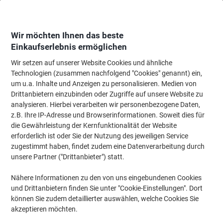
Skip
Skip
to
to
Content
Navigation
Wir möchten Ihnen das beste
Einkaufserlebnis ermöglichen
Wir setzen auf unserer Website Cookies und ähnliche
Startseite
Meetings & Präsentation
Meetings & Präsentation
Whiteboard
Technologien (zusammen nachfolgend "Cookies" genannt) ein,
um u.a. Inhalte und Anzeigen zu personalisieren. Medien von
Viking Whiteboard Wandmontiert Magnetisch Lackierter
Drittanbietern einzubinden oder Zugriffe auf unsere Website zu
Stahl Einseitig 90 (B) x 60 (H) cm
analysieren. Hierbei verarbeiten wir personenbezogene Daten,
z.B. Ihre IP-Adresse und Browserinformationen. Soweit dies für
die Gewährleistung der Kernfunktionalität der Website
Marke:
Viking
Artikelnr.:
2655871
erforderlich ist oder Sie der Nutzung des jeweiligen Service
zugestimmt haben, findet zudem eine Datenverarbeitung durch
unsere Partner ("Drittanbieter") statt.
BEST
PRICE
Nähere Informationen zu den von uns eingebundenen Cookies
und Drittanbietern finden Sie unter "Cookie-Einstellungen". Dort
Eigen-
können Sie zudem detaillierter auswählen, welche Cookies Sie
marke
akzeptieren möchten.