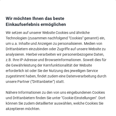
Skip
Skip
to
to
Content
Navigation
Wir möchten Ihnen das beste
Einkaufserlebnis ermöglichen
Wir setzen auf unserer Website Cookies und ähnliche
Startseite
Meetings & Präsentation
Meetings & Präsentation
Whiteboard
Technologien (zusammen nachfolgend "Cookies" genannt) ein,
um u.a. Inhalte und Anzeigen zu personalisieren. Medien von
Viking Whiteboard Reinigungsspray Weiß 1196728 250
Drittanbietern einzubinden oder Zugriffe auf unsere Website zu
ml
analysieren. Hierbei verarbeiten wir personenbezogene Daten,
z.B. Ihre IP-Adresse und Browserinformationen. Soweit dies für
die Gewährleistung der Kernfunktionalität der Website
Marke:
Viking
Artikelnr.:
1196728
erforderlich ist oder Sie der Nutzung des jeweiligen Service
zugestimmt haben, findet zudem eine Datenverarbeitung durch
unsere Partner ("Drittanbieter") statt.
BEST
PRICE
Nähere Informationen zu den von uns eingebundenen Cookies
und Drittanbietern finden Sie unter "Cookie-Einstellungen". Dort
Eigen-
können Sie zudem detaillierter auswählen, welche Cookies Sie
marke
akzeptieren möchten.