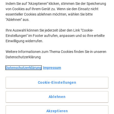
Indem Sie auf "Akzeptieren" klicken, stimmen Sie der Speicherung
von Cookies auf Ihrem Gerät zu. Wenn sie den Einsatz nicht
essentieller Cookies ablehnen möchten, wählen Sie bitte
"Ablehnen" aus.
Ihre Auswahl können Sie jederzeit über den Link "Cookie-
Einstellungen" im Footer aufrufen, anpassen und so Ihre erteilte
Einwilligung widerrufen.
Weitere Informationen zum Thema Cookies finden Sie in unseren
Datenschutzerklärung
Datenschutzerklärung
Impressum
Cookie-Einstellungen
Ein sauberer Neuanfang mit Viking
Ablehnen
Das Viking Whiteboard Reinigungsspray entfernt Schmutz, Fett
und Flecken – ideal für magnetische und nichtmagnetische
Oberflächen. Es hinterlässt die Tafeln makellos sauber und
Akzeptieren
einsatzbereit.