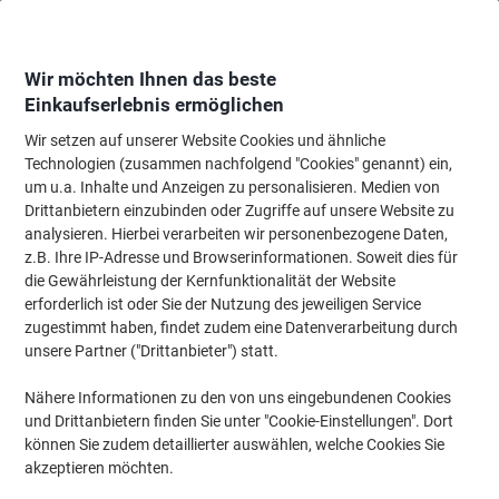
Skip
Skip
to
to
Content
Navigation
Wir möchten Ihnen das beste
Einkaufserlebnis ermöglichen
Wir setzen auf unserer Website Cookies und ähnliche
Startseite
Bürobedarf
Schreiben & Zeichnen
Marker
Kreide- & Lackm
Technologien (zusammen nachfolgend "Cookies" genannt) ein,
um u.a. Inhalte und Anzeigen zu personalisieren. Medien von
edding 750 Permanent Lackmarker Silber Mittel
Drittanbietern einzubinden oder Zugriffe auf unsere Website zu
Rundspitze 2 - 4 mm Wasserbeständig
analysieren. Hierbei verarbeiten wir personenbezogene Daten,
z.B. Ihre IP-Adresse und Browserinformationen. Soweit dies für
die Gewährleistung der Kernfunktionalität der Website
Marke:
edding
Artikelnr.:
ED750-SR
erforderlich ist oder Sie der Nutzung des jeweiligen Service
zugestimmt haben, findet zudem eine Datenverarbeitung durch
unsere Partner ("Drittanbieter") statt.
Nähere Informationen zu den von uns eingebundenen Cookies
und Drittanbietern finden Sie unter "Cookie-Einstellungen". Dort
können Sie zudem detaillierter auswählen, welche Cookies Sie
akzeptieren möchten.