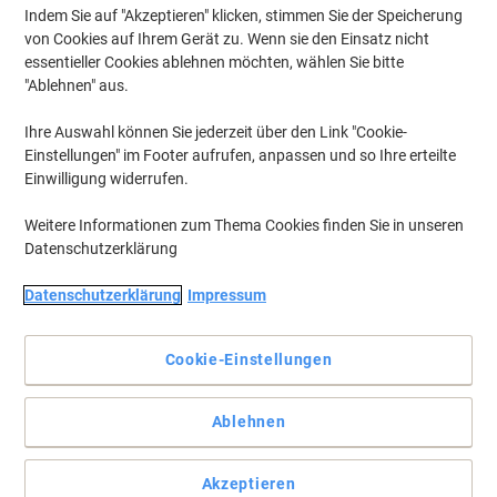
Indem Sie auf "Akzeptieren" klicken, stimmen Sie der Speicherung
von Cookies auf Ihrem Gerät zu. Wenn sie den Einsatz nicht
essentieller Cookies ablehnen möchten, wählen Sie bitte
"Ablehnen" aus.
Ihre Auswahl können Sie jederzeit über den Link "Cookie-
Einstellungen" im Footer aufrufen, anpassen und so Ihre erteilte
Einwilligung widerrufen.
Weitere Informationen zum Thema Cookies finden Sie in unseren
Datenschutzerklärung
Datenschutzerklärung
Impressum
Cookie-Einstellungen
Lackmarker für stark deckendes, permanentes und
wischbeständiges Gestalten auf glatten Flächen. Die
Ablehnen
Rundspitze hat eine Strichbreite von 2-4 mm.
Stark deckende Markierungen auf dunklen und glatten
Oberflächen mit einer lösungsmittel- und hitzebeständigen Tinte
Akzeptieren