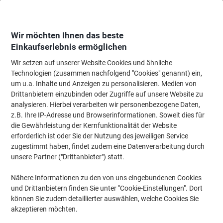
Skip
Skip
to
to
Content
Navigation
Wir möchten Ihnen das beste
Einkaufserlebnis ermöglichen
Wir setzen auf unserer Website Cookies und ähnliche
Technologien (zusammen nachfolgend "Cookies" genannt) ein,
TOP KATEGORIEN FÜR SIE
um u.a. Inhalte und Anzeigen zu personalisieren. Medien von
Drittanbietern einzubinden oder Zugriffe auf unsere Website zu
analysieren. Hierbei verarbeiten wir personenbezogene Daten,
Ab
Ab
z.B. Ihre IP-Adresse und Browserinformationen. Soweit dies für
€ 2,99
€ 17,09
die Gewährleistung der Kernfunktionalität der Website
/ Pack
/ Stuck
erforderlich ist oder Sie der Nutzung des jeweiligen Service
zugestimmt haben, findet zudem eine Datenverarbeitung durch
unsere Partner ("Drittanbieter") statt.
Nähere Informationen zu den von uns eingebundenen Cookies
und Drittanbietern finden Sie unter "Cookie-Einstellungen". Dort
können Sie zudem detaillierter auswählen, welche Cookies Sie
Gratis Handseife/
Druckerpapier zum Hammerpreis
Toilettenreiniger
akzeptieren möchten.