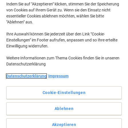
Indem Sie auf "Akzeptieren" klicken, stimmen Sie der Speicherung
von Cookies auf Ihrem Gerät zu. Wenn sie den Einsatz nicht
essentieller Cookies ablehnen möchten, wählen Sie bitte
Gratis Maoam Mix 250gr
"Ablehnen" aus.
zu Tinte & Toner
nur für kurze
Zeit
Ihre Auswahl können Sie jederzeit über den Link "Cookie-
Einstellungen" im Footer aufrufen, anpassen und so Ihre erteilte
Einwilligung widerrufen.
Weitere Informationen zum Thema Cookies finden Sie in unseren
Quantum Spülmaschinentabs
Datenschutzerklärung
-50%
125 Stück pro Packung - nur €
Datenschutzerklärung
Impressum
12,89
Cookie-Einstellungen
20% oder 30%
Ablehnen
Geburtstagsrabatt!
Mehr sparen +
Gratisgeschenk
Akzeptieren