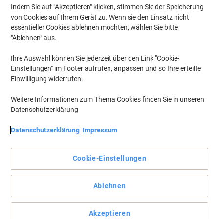
Indem Sie auf "Akzeptieren" klicken, stimmen Sie der Speicherung
von Cookies auf Ihrem Gerät zu. Wenn sie den Einsatz nicht
essentieller Cookies ablehnen möchten, wählen Sie bitte
BEST PRICE
"Ablehnen" aus.
Rexel Automatische Zufuhr Optimum
AutoFeed+ Aktenvernichter 55 Blatt
Ihre Auswahl können Sie jederzeit über den Link "Cookie-
Partikelschnitt Sicherheitsstufe P-4 20 L
Einstellungen" im Footer aufrufen, anpassen und so Ihre erteilte
50X
Einwilligung widerrufen.
Mehr Kaufen,
Mehr Sparen
€ 184,99
pro Stück
Weitere Informationen zum Thema Cookies finden Sie in unseren
Ab 3 Stück
€ 221,99 inkl. USt
Datenschutzerklärung
Aktuell verfügbar
Vor 15:00 Uhr bestellt, am
nächsten Werktag geliefert
Datenschutzerklärung
Impressum
Menge
Cookie-Einstellungen
BEST PRICE
Ablehnen
Rexel Automatische Zufuhr Optimum
AutoFeed+ Aktenvernichter 110 Blatt
Partikelschnitt Sicherheitsstufe P-4 34 L
Akzeptieren
100X