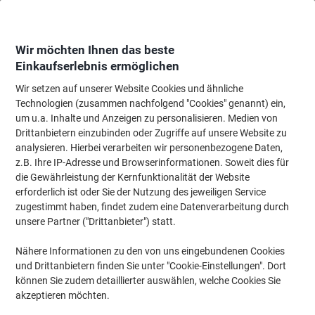
Skip
Skip
to
to
Content
Navigation
Wir möchten Ihnen das beste
Einkaufserlebnis ermöglichen
Wir setzen auf unserer Website Cookies und ähnliche
Startseite
Bürotechnik & Technologie
Büromaschinen & Zubehör
Akten
Technologien (zusammen nachfolgend "Cookies" genannt) ein,
um u.a. Inhalte und Anzeigen zu personalisieren. Medien von
Aktenvernichter - Rexel
(46)
Drittanbietern einzubinden oder Zugriffe auf unsere Website zu
analysieren. Hierbei verarbeiten wir personenbezogene Daten,
z.B. Ihre IP-Adresse und Browserinformationen. Soweit dies für
Filtern nach
Rexel
die Gewährleistung der Kernfunktionalität der Website
Filter entfernen
erforderlich ist oder Sie der Nutzung des jeweiligen Service
zugestimmt haben, findet zudem eine Datenverarbeitung durch
unsere Partner ("Drittanbieter") statt.
Nähere Informationen zu den von uns eingebundenen Cookies
und Drittanbietern finden Sie unter "Cookie-Einstellungen". Dort
können Sie zudem detaillierter auswählen, welche Cookies Sie
akzeptieren möchten.