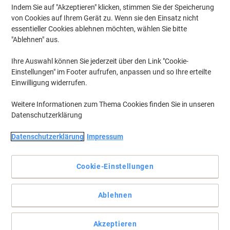
herkömmliche Schreibgeräte und weitere typische Büromaterialien
Indem Sie auf "Akzeptieren" klicken, stimmen Sie der Speicherung
aus. Damit die zahlreichen unterschiedlichen
Stifte, Marker und
von Cookies auf Ihrem Gerät zu. Wenn sie den Einsatz nicht
passendes Zubehör
ordentlich bereitstehen und übersichtlich
essentieller Cookies ablehnen möchten, wählen Sie bitte
aufbewahrt werden können, sind Stiftehalter und Schreibtisch-
"Ablehnen" aus.
Organizer eine praktische, günstige und ansprechende Lösung.
Ihre Auswahl können Sie jederzeit über den Link "Cookie-
Einstellungen" im Footer aufrufen, anpassen und so Ihre erteilte
BEST PRICE
Einwilligung widerrufen.
Viking Stiftehalter Metallnetz Schwarz 9
x 9 x 10 cm
Weitere Informationen zum Thema Cookies finden Sie in unseren
Datenschutzerklärung
Mehr Kaufen,
Mehr Sparen
€ 2,29
pro Stück
Datenschutzerklärung
Impressum
Ab 4 Stück
€ 2,75 inkl. USt
Aktuell verfügbar
Lieferung 2-3 Werktage
Cookie-Einstellungen
Menge
Ablehnen
BEST PRICE
Akzeptieren
Viking Schreibtisch-Organizer