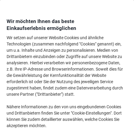
Skip
Skip
to
to
Content
Navigation
Wir möchten Ihnen das beste
Einkaufserlebnis ermöglichen
Wir setzen auf unserer Website Cookies und ähnliche
Startseite
Bürobedarf
Schreibtisch-Ausstattung
Schreibtisch-Ablagen
Technologien (zusammen nachfolgend "Cookies" genannt) ein,
um u.a. Inhalte und Anzeigen zu personalisieren. Medien von
Stiftehalter & Schreibtisch-Organizer
(104)
Drittanbietern einzubinden oder Zugriffe auf unsere Website zu
analysieren. Hierbei verarbeiten wir personenbezogene Daten,
z.B. Ihre IP-Adresse und Browserinformationen. Soweit dies für
Filtern nach
die Gewährleistung der Kernfunktionalität der Website
erforderlich ist oder Sie der Nutzung des jeweiligen Service
zugestimmt haben, findet zudem eine Datenverarbeitung durch
›
unsere Partner ("Drittanbieter") statt.
Nähere Informationen zu den von uns eingebundenen Cookies
Stiftehalter ›
Schreibtisch-Organizer ›
und Drittanbietern finden Sie unter "Cookie-Einstellungen". Dort
können Sie zudem detaillierter auswählen, welche Cookies Sie
akzeptieren möchten.
Kaum ein Arbeitsplatz im Büro oder zuhause kommt ohne