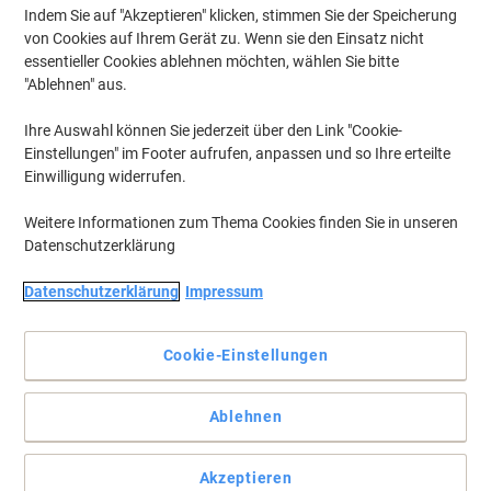
Effizientes Arbeiten vor dem Bildschirm ist nicht allein eine Frage
Indem Sie auf "Akzeptieren" klicken, stimmen Sie der Speicherung
der Computerausstattung, auch
die Ergonomie
spielt eine
von Cookies auf Ihrem Gerät zu. Wenn sie den Einsatz nicht
wichtige Rolle. Entdecken Sie die Vorzüge eines
ergonomischen
essentieller Cookies ablehnen möchten, wählen Sie bitte
Bürostuhls
und finden Sie in unserem Online-Shop Ihren
"Ablehnen" aus.
persönlichen Chefsessel aus einer
Vielzahl hochwertiger Modelle
.
Ihre Auswahl können Sie jederzeit über den Link "Cookie-
Einstellungen" im Footer aufrufen, anpassen und so Ihre erteilte
-€90
Einwilligung widerrufen.
euroseats Vigo Bürostuhl
Synchronmechanismus 3D Armlehnen
Weitere Informationen zum Thema Cookies finden Sie in unseren
Höhenverstellbarer Sitz Schwarz 100 kg
Datenschutzerklärung
Aktionspreis
Datenschutzerklärung
Impressum
€ 319,99
pro Stück
€ 383,99 inkl. USt
Cookie-Einstellungen
Aktuell verfügbar
Vor 15:00 Uhr bestellt, am
nächsten Werktag geliefert
Menge
Ablehnen
Akzeptieren
BEST PRICE