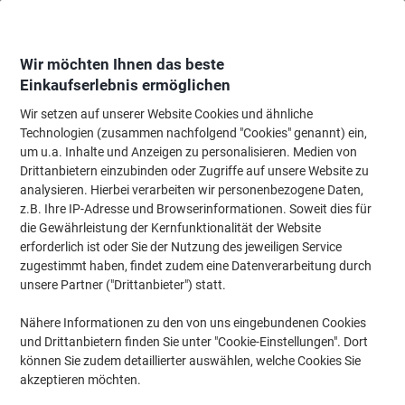
Skip
Skip
to
to
Content
Navigation
Wir möchten Ihnen das beste
Einkaufserlebnis ermöglichen
Wir setzen auf unserer Website Cookies und ähnliche
Startseite
Büromöbel
Büromöbel
Stühle
Bürostühle
Technologien (zusammen nachfolgend "Cookies" genannt) ein,
um u.a. Inhalte und Anzeigen zu personalisieren. Medien von
Bürostühle
(125)
Drittanbietern einzubinden oder Zugriffe auf unsere Website zu
analysieren. Hierbei verarbeiten wir personenbezogene Daten,
z.B. Ihre IP-Adresse und Browserinformationen. Soweit dies für
Filtern nach
die Gewährleistung der Kernfunktionalität der Website
erforderlich ist oder Sie der Nutzung des jeweiligen Service
zugestimmt haben, findet zudem eine Datenverarbeitung durch
unsere Partner ("Drittanbieter") statt.
›
Nähere Informationen zu den von uns eingebundenen Cookies
und Drittanbietern finden Sie unter "Cookie-Einstellungen". Dort
Kunstleder ›
Stoff ›
können Sie zudem detaillierter auswählen, welche Cookies Sie
akzeptieren möchten.