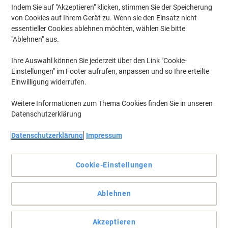
Indem Sie auf "Akzeptieren" klicken, stimmen Sie der Speicherung
von Cookies auf Ihrem Gerät zu. Wenn sie den Einsatz nicht
essentieller Cookies ablehnen möchten, wählen Sie bitte
"Ablehnen" aus.
Ihre Auswahl können Sie jederzeit über den Link "Cookie-
Einstellungen" im Footer aufrufen, anpassen und so Ihre erteilte
Einwilligung widerrufen.
Weitere Informationen zum Thema Cookies finden Sie in unseren
Datenschutzerklärung
Extrem effektiv
Datenschutzerklärung
Impressum
Jede Tab wird in einer individuellen Aluminiumfolienverpackung
geliefert und in dieser praktischen Box erhalten Sie 100 Stück, so
Cookie-Einstellungen
dass Sie immer bestens versorgt sind.
Vollständige Beschreibung lesen
Ablehnen
Wechseln und sparen mit unserer
Eigenmarke:
Akzeptieren