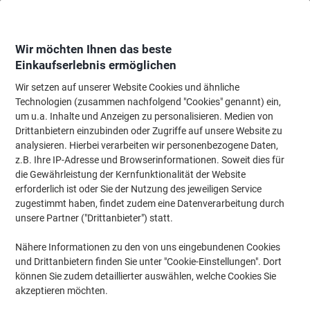
Skip
Skip
to
to
Content
Navigation
Wir möchten Ihnen das beste
Einkaufserlebnis ermöglichen
Wir setzen auf unserer Website Cookies und ähnliche
Startseite
Reinigung & Hygiene
Reinigung & Hygiene
Reinigungsmittel
Technologien (zusammen nachfolgend "Cookies" genannt) ein,
um u.a. Inhalte und Anzeigen zu personalisieren. Medien von
Sun Classic Spülmaschinentabs 100 Stück
Drittanbietern einzubinden oder Zugriffe auf unsere Website zu
analysieren. Hierbei verarbeiten wir personenbezogene Daten,
z.B. Ihre IP-Adresse und Browserinformationen. Soweit dies für
Marke:
Sun
Artikelnr.:
1000153
die Gewährleistung der Kernfunktionalität der Website
erforderlich ist oder Sie der Nutzung des jeweiligen Service
zugestimmt haben, findet zudem eine Datenverarbeitung durch
Nachhaltig
unsere Partner ("Drittanbieter") statt.
Nähere Informationen zu den von uns eingebundenen Cookies
und Drittanbietern finden Sie unter "Cookie-Einstellungen". Dort
können Sie zudem detaillierter auswählen, welche Cookies Sie
akzeptieren möchten.