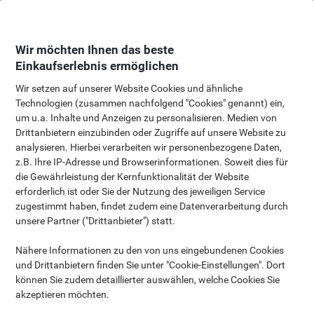
Skip
Skip
to
to
Content
Navigation
Wir möchten Ihnen das beste
Einkaufserlebnis ermöglichen
Wir setzen auf unserer Website Cookies und ähnliche
Technologien (zusammen nachfolgend "Cookies" genannt) ein,
Acco Organization & Storage
um u.a. Inhalte und Anzeigen zu personalisieren. Medien von
Drittanbietern einzubinden oder Zugriffe auf unsere Website zu
Solution
analysieren. Hierbei verarbeiten wir personenbezogene Daten,
z.B. Ihre IP-Adresse und Browserinformationen. Soweit dies für
die Gewährleistung der Kernfunktionalität der Website
erforderlich ist oder Sie der Nutzung des jeweiligen Service
Page Introduction Text Lorem ipsum dolor sit amet, consectetur
zugestimmt haben, findet zudem eine Datenverarbeitung durch
adipiscing elit. Donec eu hendrerit sem, suscipit egestas purus.
unsere Partner ("Drittanbieter") statt.
Maecenas placerat aliquam ipsum eget tempus. Vestibulum vel
eros sollicitudin, malesuada mauris quis, sodales tortor. Fusce
Nähere Informationen zu den von uns eingebundenen Cookies
sollicitudin ipsum sit amet elit dignissim, nec tincidunt ante
und Drittanbietern finden Sie unter "Cookie-Einstellungen". Dort
pulvinar.
können Sie zudem detaillierter auswählen, welche Cookies Sie
akzeptieren möchten.
Kategorien
Bestseller
Nachhaltigkeit
Über acco