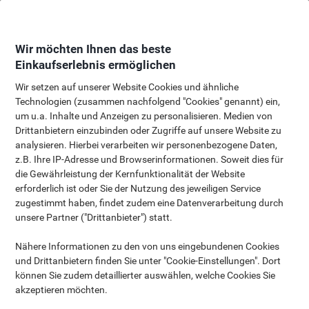
Skip
Skip
to
to
Es tut uns leid!
Content
Navigation
Wir möchten Ihnen das beste
Einkaufserlebnis ermöglichen
Vielen Dank für Ihr Interesse an unseren
Sonderangeboten.
Wir setzen auf unserer Website Cookies und ähnliche
Leider ist diese Kampagne inzwischen
Technologien (zusammen nachfolgend "Cookies" genannt) ein,
Exklusiv für Viking One
abgelaufen.
um u.a. Inhalte und Anzeigen zu personalisieren. Medien von
Drittanbietern einzubinden oder Zugriffe auf unsere Website zu
Besuchen Sie gerne unsere Homepage oder
Kunden:
analysieren. Hierbei verarbeiten wir personenbezogene Daten,
bleiben Sie mit unserem Newsletter auf dem
z.B. Ihre IP-Adresse und Browserinformationen. Soweit dies für
Laufenden.
GRATIS Geschenke mit Viking Papier!
die Gewährleistung der Kernfunktionalität der Website
erforderlich ist oder Sie der Nutzung des jeweiligen Service
zugestimmt haben, findet zudem eine Datenverarbeitung durch
Besuchen unsere Homepage
unsere Partner ("Drittanbieter") statt.
Newsletter Anmeldung bitte klicken
Nähere Informationen zu den von uns eingebundenen Cookies
und Drittanbietern finden Sie unter "Cookie-Einstellungen". Dort
können Sie zudem detaillierter auswählen, welche Cookies Sie
akzeptieren möchten.