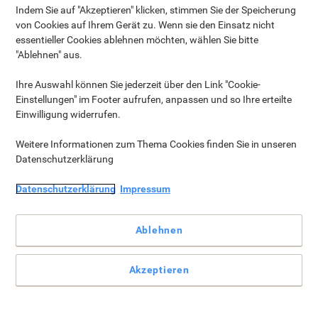
Indem Sie auf "Akzeptieren" klicken, stimmen Sie der Speicherung
von Cookies auf Ihrem Gerät zu. Wenn sie den Einsatz nicht
essentieller Cookies ablehnen möchten, wählen Sie bitte
"Ablehnen" aus.
Ihre Auswahl können Sie jederzeit über den Link "Cookie-
Einstellungen" im Footer aufrufen, anpassen und so Ihre erteilte
Einwilligung widerrufen.
Viking Economy A4 Druckerpapier 80 g/m² Weiß
146 CIE + GRATIS mentos Fruit Mix Mini, 120 ×
Weitere Informationen zum Thema Cookies finden Sie in unseren
10,5 g ›
*Ihr gratis Geschenk wird separat verschickt und kann zu
Datenschutzerklärung
einem späteren Zeitpunkt eintreffen.
Datenschutzerklärung
Impressum
Ablehnen
Akzeptieren