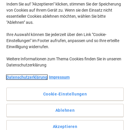
Indem Sie auf "Akzeptieren" klicken, stimmen Sie der Speicherung
von Cookies auf Ihrem Gerät zu. Wenn sie den Einsatz nicht
essentieller Cookies ablehnen möchten, wählen Sie bitte
"Ablehnen" aus.
Ihre Auswahl können Sie jederzeit über den Link "Cookie-
Einstellungen" im Footer aufrufen, anpassen und so Ihre erteilte
Einwilligung widerrufen.
Weitere Informationen zum Thema Cookies finden Sie in unseren
Datenschutzerklärung
Jung, frech, flexibel
Datenschutzerklärung
Impressum
Das Büromöbelprogramm Hammerbacher Stollenwand mit stabil
konstruierten Möbeln, die Sie leicht aufbauen können.
Höhenverstellbare Schreibtische, weißer Korpus der Schränke,
Cookie-Einstellungen
wobei Sie die Farbe der Türen auswählen können.
Vollständige Beschreibung lesen
Ablehnen
Nur
€ 169,00
pro Stück
Akzeptieren
€ 202,80 inkl. USt