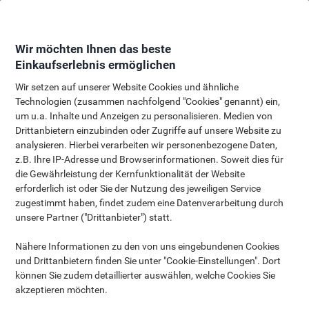
Skip
Skip
to
to
Content
Navigation
Wir möchten Ihnen das beste
Einkaufserlebnis ermöglichen
Wir setzen auf unserer Website Cookies und ähnliche
Technologien (zusammen nachfolgend "Cookies" genannt) ein,
Laminierfolien Kaufberatung
um u.a. Inhalte und Anzeigen zu personalisieren. Medien von
Drittanbietern einzubinden oder Zugriffe auf unsere Website zu
Was bedeutet Laminieren?
analysieren. Hierbei verarbeiten wir personenbezogene Daten,
Unter Laminierung versteht man die Beschichtung von
z.B. Ihre IP-Adresse und Browserinformationen. Soweit dies für
Dokumenten, Fotos oder Kunstwerken mit einer schützenden
die Gewährleistung der Kernfunktionalität der Website
und dauerhaften Kunststofffolie. Mit diesem einfachen
erforderlich ist oder Sie der Nutzung des jeweiligen Service
Verfahren schützen Sie Ihre Dokumente vor äußeren Schäden wie
zugestimmt haben, findet zudem eine Datenverarbeitung durch
Rissen, Knicken, Flecken, Fingerabdrücken oder alltäglichem
unsere Partner ("Drittanbieter") statt.
Gebrauch. Laminierung kommt häufig für ausgedrucktem
Material wie Visitenkarten, Preislisten, Speisekarten, Landkarten
Nähere Informationen zu den von uns eingebundenen Cookies
oder Poster zum Einsatz.
und Drittanbietern finden Sie unter "Cookie-Einstellungen". Dort
können Sie zudem detaillierter auswählen, welche Cookies Sie
akzeptieren möchten.
Hauptvorteile
Arten
Heiß und Kalt
Größen
Nutzu