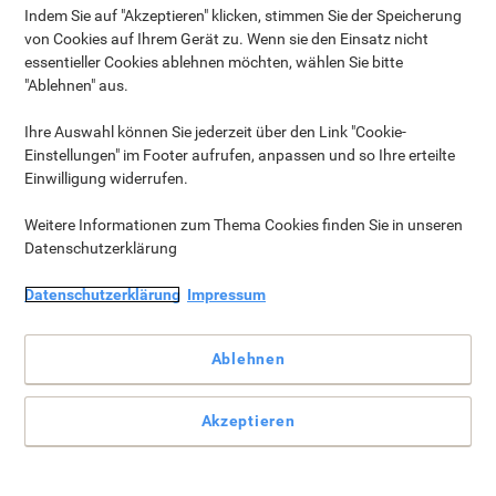
kommen Sie ganz einfach zum richtigen Produkt:
Indem Sie auf "Akzeptieren" klicken, stimmen Sie der Speicherung
von Cookies auf Ihrem Gerät zu. Wenn sie den Einsatz nicht
› Für welchen Zweck wird das Whiteboard benötigt?
essentieller Cookies ablehnen möchten, wählen Sie bitte
› Wie oft kommt das Whiteboard zum Einsatz?
"Ablehnen" aus.
› Welche Größe sollte das Whiteboard haben?
Unsere Kategorien:
Ihre Auswahl können Sie jederzeit über den Link "Cookie-
Whiteboards
Whiteboard Marker & Stiftehalter
Magnete &
Einstellungen" im Footer aufrufen, anpassen und so Ihre erteilte
Magnetbänder
Glas Magnettafeln & Zubehör
Einwilligung widerrufen.
Whiteboardfolien
Kombitafeln, Pinnwände & Zubehör
Board
Reiniger
Digitale Whiteboards & interaktive Beamer
Weitere Informationen zum Thema Cookies finden Sie in unseren
Datenschutzerklärung
Einsatzbereiche
Datenschutzerklärung
Impressum
Ablehnen
Für Besprechungs-, Schulungs- oder
Büroräume
Akzeptieren
Die Verwendungszwecke können sehr vielseitig sein,
ebenfalls die unterschiedlichen Produkte. Wenn Sie in Ihren