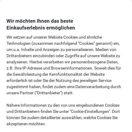
Skip
Skip
to
to
Content
Navigation
Wir möchten Ihnen das beste
Einkaufserlebnis ermöglichen
Wir setzen auf unserer Website Cookies und ähnliche
Whiteboard Kaufberatung
Technologien (zusammen nachfolgend "Cookies" genannt) ein,
um u.a. Inhalte und Anzeigen zu personalisieren. Medien von
Drittanbietern einzubinden oder Zugriffe auf unsere Website zu
analysieren. Hierbei verarbeiten wir personenbezogene Daten,
z.B. Ihre IP-Adresse und Browserinformationen. Soweit dies für
die Gewährleistung der Kernfunktionalität der Website
Das Whiteboard oder auch als Weißwandtafel bekannt, wird seit
erforderlich ist oder Sie der Nutzung des jeweiligen Service
vielen Jahren als Kommunikationsmedium in den verschiedensten
zugestimmt haben, findet zudem eine Datenverarbeitung durch
Bereichen genutzt. Sei es als visuelles Hilfsmittel in Schulen und
unsere Partner ("Drittanbieter") statt.
Universitäten, zur Unterstützung von Besprechungen oder
Präsentationen in den Meeting Räumen eines Unternehmen oder
als Organisationshilfe im eigenem Homeoffice. Um Ihnen bei der
Nähere Informationen zu den von uns eingebundenen Cookies
Auswahl des richtigen Whiteboards helfen zu können, hat Viking
und Drittanbietern finden Sie unter "Cookie-Einstellungen". Dort
Ihnen einen kleinen Ratgeber zusammengestellt.
können Sie zudem detaillierter auswählen, welche Cookies Sie
akzeptieren möchten.
Unter Berücksichtigung der folgenden drei Fragen,