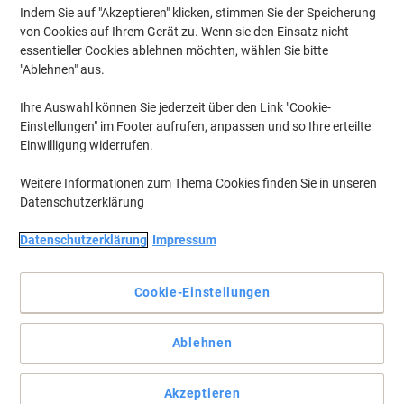
Indem Sie auf "Akzeptieren" klicken, stimmen Sie der Speicherung
von Cookies auf Ihrem Gerät zu. Wenn sie den Einsatz nicht
essentieller Cookies ablehnen möchten, wählen Sie bitte
"Ablehnen" aus.
Ihre Auswahl können Sie jederzeit über den Link "Cookie-
Einstellungen" im Footer aufrufen, anpassen und so Ihre erteilte
Einwilligung widerrufen.
Weitere Informationen zum Thema Cookies finden Sie in unseren
Datenschutzerklärung
Datenschutzerklärung
Impressum
So wird aus jeder Wand eine magnethaftende Wand
Die praktischen magnethaftenden Platten dienen als
Cookie-Einstellungen
überdimensionale Präsentationsfläche an Wänden, aber
ebensozum Befestigen von Zeichnungen, Statistiken, Planungen
etc. Auch zum Aufhängen von Utensilien, Kabeln und kleinen
Ablehnen
Werkzeugen kann die Wand mittels Magnethaken verwendet
werden.
Vollständige Beschreibung lesen
Akzeptieren