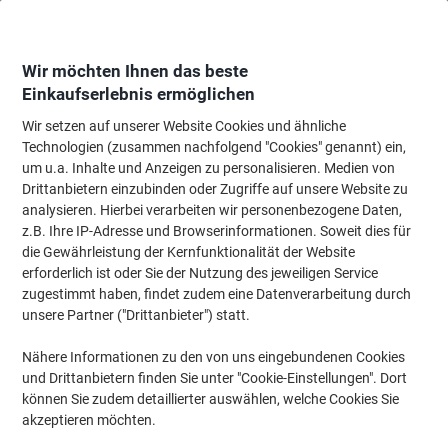
Skip
Skip
to
to
Content
Navigation
Wir möchten Ihnen das beste
Einkaufserlebnis ermöglichen
Wir setzen auf unserer Website Cookies und ähnliche
Startseite
Meetings & Präsentation
Meetings & Präsentation
Whiteboard
Technologien (zusammen nachfolgend "Cookies" genannt) ein,
um u.a. Inhalte und Anzeigen zu personalisieren. Medien von
magnetoplan magnetowand Wandtafel Magnetisch 50
Drittanbietern einzubinden oder Zugriffe auf unsere Website zu
(B) x 50 (H) cm
analysieren. Hierbei verarbeiten wir personenbezogene Daten,
z.B. Ihre IP-Adresse und Browserinformationen. Soweit dies für
die Gewährleistung der Kernfunktionalität der Website
Marke:
magnetoplan
Artikelnr.:
6778368
erforderlich ist oder Sie der Nutzung des jeweiligen Service
zugestimmt haben, findet zudem eine Datenverarbeitung durch
unsere Partner ("Drittanbieter") statt.
Nähere Informationen zu den von uns eingebundenen Cookies
und Drittanbietern finden Sie unter "Cookie-Einstellungen". Dort
können Sie zudem detaillierter auswählen, welche Cookies Sie
akzeptieren möchten.