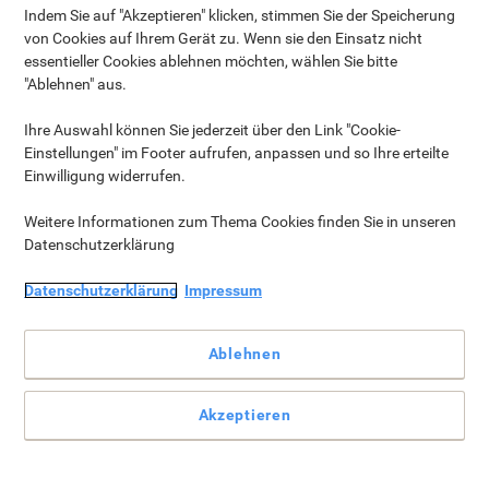
Indem Sie auf "Akzeptieren" klicken, stimmen Sie der Speicherung
von Cookies auf Ihrem Gerät zu. Wenn sie den Einsatz nicht
essentieller Cookies ablehnen möchten, wählen Sie bitte
"Ablehnen" aus.
Ihre Auswahl können Sie jederzeit über den Link "Cookie-
Einstellungen" im Footer aufrufen, anpassen und so Ihre erteilte
Einwilligung widerrufen.
Weitere Informationen zum Thema Cookies finden Sie in unseren
Datenschutzerklärung
Leider ist Ihr Gratisartikel bereits vergriffen.
Besuchen Sie einfach unseren
Prämien Shop›
und
Datenschutzerklärung
Impressum
wählen Sie eines von den hochwertigen
Geschenken aus.
Ablehnen
Akzeptieren