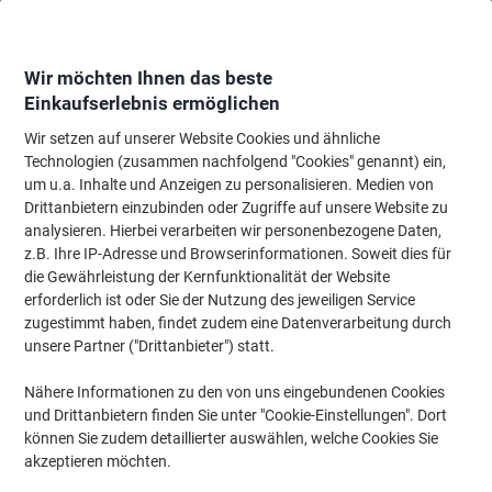
Skip
Skip
to
to
Content
Navigation
Wir möchten Ihnen das beste
Einkaufserlebnis ermöglichen
Wir setzen auf unserer Website Cookies und ähnliche
Startseite
ORDNUNGSLIEBE
Technologien (zusammen nachfolgend "Cookies" genannt) ein,
um u.a. Inhalte und Anzeigen zu personalisieren. Medien von
BENE: EINFACH FÜR IMMER
(45)
Drittanbietern einzubinden oder Zugriffe auf unsere Website zu
analysieren. Hierbei verarbeiten wir personenbezogene Daten,
z.B. Ihre IP-Adresse und Browserinformationen. Soweit dies für
Filtern nach
die Gewährleistung der Kernfunktionalität der Website
erforderlich ist oder Sie der Nutzung des jeweiligen Service
Nachhaltig
BEST PRICE
zugestimmt haben, findet zudem eine Datenverarbeitung durch
unsere Partner ("Drittanbieter") statt.
Bene No.1 Power Ordner Breit A4 80
mm Schwarz 2 Ringe 291400SW
Kunststoff Matt Hochformat
Nähere Informationen zu den von uns eingebundenen Cookies
und Drittanbietern finden Sie unter "Cookie-Einstellungen". Dort
können Sie zudem detaillierter auswählen, welche Cookies Sie
Mehr Kaufen,
Mehr Sparen
€ 2,99
pro Stück
akzeptieren möchten.
Ab 100 Stück
€ 3,59 inkl. USt