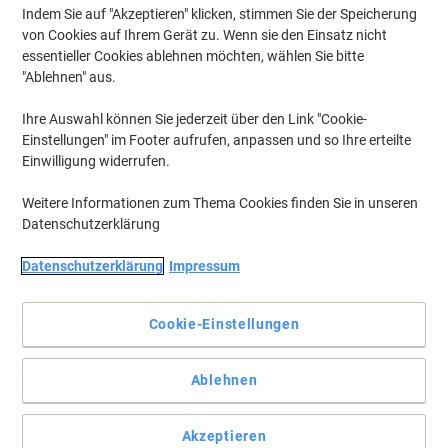
Indem Sie auf "Akzeptieren" klicken, stimmen Sie der Speicherung
Aktuell verfügbar
Lieferung 2-3 Werktage
von Cookies auf Ihrem Gerät zu. Wenn sie den Einsatz nicht
Menge
essentieller Cookies ablehnen möchten, wählen Sie bitte
"Ablehnen" aus.
BEST PRICE
Ihre Auswahl können Sie jederzeit über den Link "Cookie-
Einstellungen" im Footer aufrufen, anpassen und so Ihre erteilte
Bene Klarsichthülle DIN A4 Transparent
Einwilligung widerrufen.
PVC (Polyvinylchlorid) 150 Mikron 100
Stück
Weitere Informationen zum Thema Cookies finden Sie in unseren
Datenschutzerklärung
Mehr Kaufen,
Mehr Sparen
€ 47,99
pro Pack
Ab 5 Pack
Datenschutzerklärung
Impressum
€ 57,59 inkl. USt
Aktuell verfügbar
Lieferung 2-3 Werktage
Menge
Cookie-Einstellungen
Ablehnen
Nachhaltig
BEST PRICE
Bene No.1 Power Ordner Breit A4 80
Akzeptieren
mm Blau 2 Ringe 291400BL Kunststoff