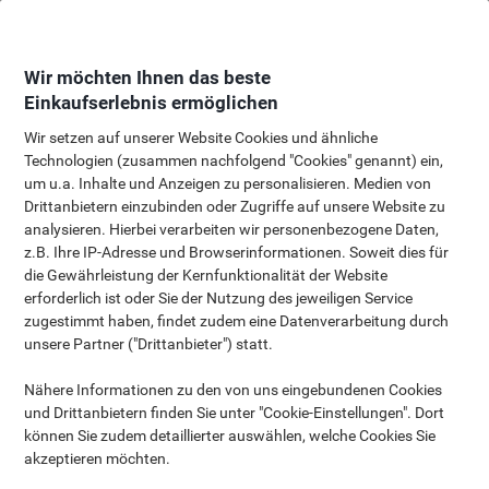
Skip
Skip
to
to
Content
Navigation
Wir möchten Ihnen das beste
Einkaufserlebnis ermöglichen
Wir setzen auf unserer Website Cookies und ähnliche
Technologien (zusammen nachfolgend "Cookies" genannt) ein,
um u.a. Inhalte und Anzeigen zu personalisieren. Medien von
Adventskalender
Drittanbietern einzubinden oder Zugriffe auf unsere Website zu
Jeden Tag ein neues Angebot
analysieren. Hierbei verarbeiten wir personenbezogene Daten,
z.B. Ihre IP-Adresse und Browserinformationen. Soweit dies für
die Gewährleistung der Kernfunktionalität der Website
erforderlich ist oder Sie der Nutzung des jeweiligen Service
zugestimmt haben, findet zudem eine Datenverarbeitung durch
unsere Partner ("Drittanbieter") statt.
Nähere Informationen zu den von uns eingebundenen Cookies
Angebot des Tages:
und Drittanbietern finden Sie unter "Cookie-Einstellungen". Dort
1
2
können Sie zudem detaillierter auswählen, welche Cookies Sie
akzeptieren möchten.