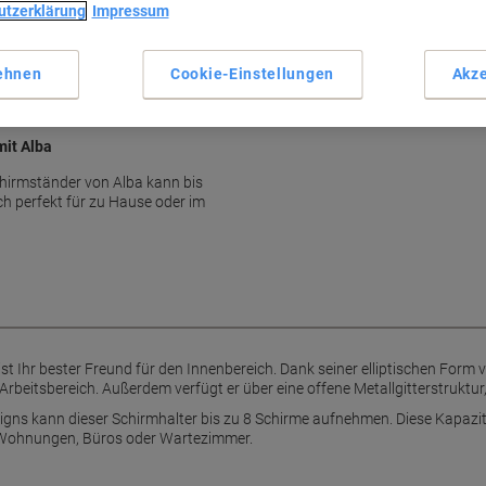
utzerklärung
Impressum
ehnen
Cookie-Einstellungen
Akze
mit Alba
hirmständer von Alba kann bis
h perfekt für zu Hause oder im
 Ihr bester Freund für den Innenbereich. Dank seiner elliptischen Form v
Arbeitsbereich. Außerdem verfügt er über eine offene Metallgitterstruktur
gns kann dieser Schirmhalter bis zu 8 Schirme aufnehmen. Diese Kapazit
e Wohnungen, Büros oder Wartezimmer.