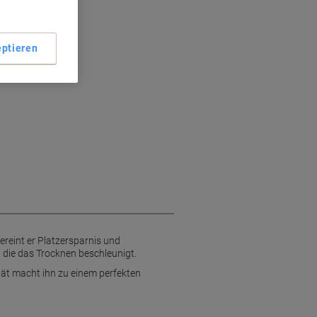
ptieren
ereint er Platzersparnis und
, die das Trocknen beschleunigt.
ät macht ihn zu einem perfekten