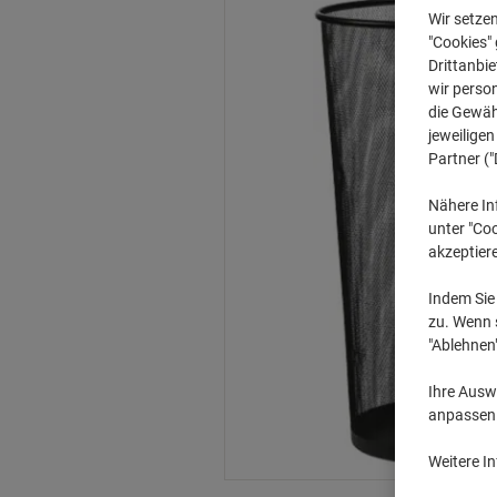
Wir setze
"Cookies" 
Drittanbie
wir perso
die Gewähr
jeweilige
Partner ("
Nähere In
unter "Coo
akzeptier
Indem Sie 
zu. Wenn s
"Ablehnen
Ihre Auswa
anpassen u
Weitere I