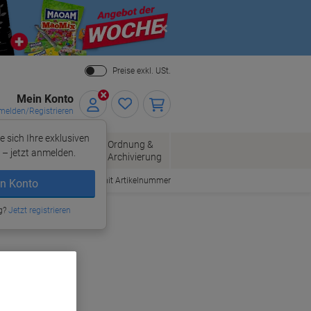
Close
Preise exkl. USt.
Mein Konto
elden/Registrieren
e sich Ihre exklusiven
ersand
Ordnung &
Bürobedarf
– jetzt anmelden.
Archivierung
Bestellen mit Artikelnummer
n Konto
g?
Jetzt registrieren