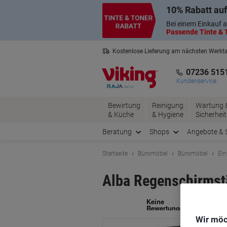
Skip
Skip
10% Rabatt auf
to
to
Content
Navigation
Bei einem Einkauf a
Passende Tinte & T
Kostenlose Lieferung am nächsten Werkt
2 Jahre Garantie auf alle Produkte
07236 515
Kundenservice
Bewirtung
Reinigung
Wartung 
& Küche
& Hygiene
Sicherheit
Beratung
Shops
Angebote & 
Startseite
Büromöbel
Büromöbel
Ein
Alba Regenschirms
Ma
Wir möc