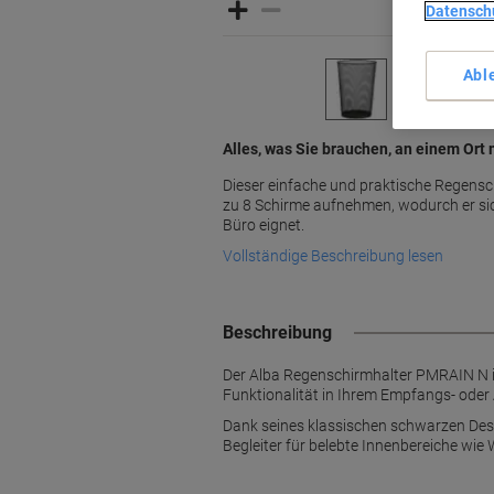
Datensch
Abl
Alles, was Sie brauchen, an einem Ort 
Dieser einfache und praktische Regensc
zu 8 Schirme aufnehmen, wodurch er sic
Büro eignet.
Vollständige Beschreibung lesen
Beschreibung
Der Alba Regenschirmhalter PMRAIN N ist
Funktionalität in Ihrem Empfangs- oder 
Dank seines klassischen schwarzen Desi
Begleiter für belebte Innenbereiche wi