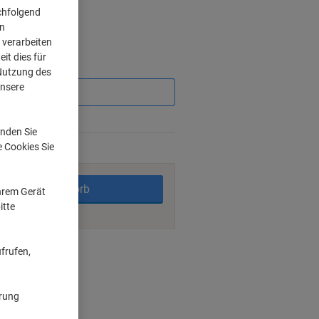
chfolgend
on
 verarbeiten
it dies für
Sie
 Nutzung des
sparen
unsere
nden Sie
e Cookies Sie
rktage
In den Warenkorb
Ihrem Gerät
itte
ngsmöglichkeiten
frufen,
ärung