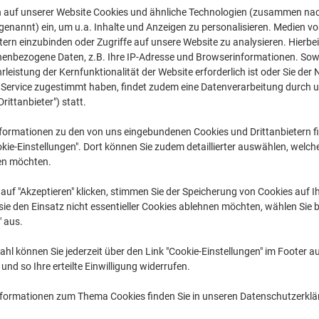
€ 38,99
pro Stück
n auf unserer Website Cookies und ähnliche Technologien (zusammen na
Ab 3 Stück
genannt) ein, um u.a. Inhalte und Anzeigen zu personalisieren. Medien v
€ 46,79 inkl. USt
tern einzubinden oder Zugriffe auf unsere Website zu analysieren. Hierbei
nenbezogene Daten, z.B. Ihre IP-Adresse und Browserinformationen. Sowe
Menge
exkl. USt
leistung der Kernfunktionalität der Website erforderlich ist oder Sie der
n Service zugestimmt haben, findet zudem eine Datenverarbeitung durch 
Stück
1-2
€ 41,19
Drittanbieter") statt.
Stück
3+
€ 38,99
-5%
formationen zu den von uns eingebundenen Cookies und Drittanbietern fi
kie-Einstellungen". Dort können Sie zudem detaillierter auswählen, welch
Aktuell verfügbar
Lieferung 2-3 We
en möchten.
Menge
auf "Akzeptieren" klicken, stimmen Sie der Speicherung von Cookies auf 
ie den Einsatz nicht essentieller Cookies ablehnen möchten, wählen Sie b
Zu einer Liste
" aus.
Lieferinformationen
Zahlu
hl können Sie jederzeit über den Link "Cookie-Einstellungen" im Footer au
nd so Ihre erteilte Einwilligung widerrufen.
nformationen zum Thema Cookies finden Sie in unseren Datenschutzerkl