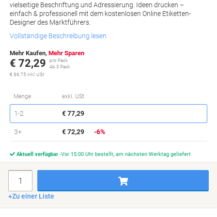
vielseitige Beschriftung und Adressierung. Ideen drucken –
einfach & professionell mit dem kostenlosen Online Etiketten-
Designer des Marktführers.
Vollständige Beschreibung lesen
Mehr Kaufen,
Mehr Sparen
€ 72,29
pro Pack
Ab 3 Pack
€ 86,75 inkl. USt
Si
Menge
exkl. USt
sp
Pack
1-2
€ 77,29
Pack
3+
€ 72,29
-6%
Aktuell verfügbar
Vor 15:00 Uhr bestellt, am nächsten Werktag geliefert
Menge
Zu einer Liste