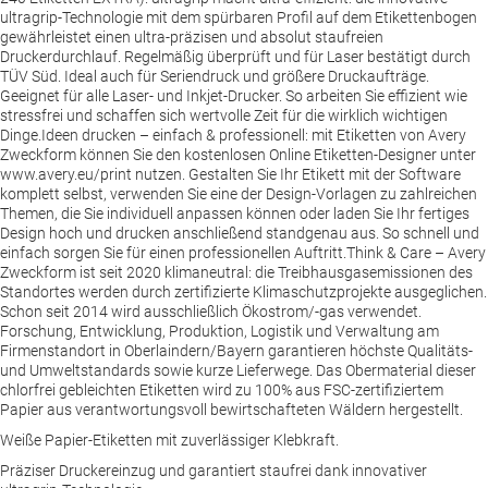
ultragrip-Technologie mit dem spürbaren Profil auf dem Etikettenbogen
gewährleistet einen ultra-präzisen und absolut staufreien
Druckerdurchlauf. Regelmäßig überprüft und für Laser bestätigt durch
TÜV Süd. Ideal auch für Seriendruck und größere Druckaufträge.
Geeignet für alle Laser- und Inkjet-Drucker. So arbeiten Sie effizient wie
stressfrei und schaffen sich wertvolle Zeit für die wirklich wichtigen
Dinge.Ideen drucken – einfach & professionell: mit Etiketten von Avery
Zweckform können Sie den kostenlosen Online Etiketten-Designer unter
www.avery.eu/print nutzen. Gestalten Sie Ihr Etikett mit der Software
komplett selbst, verwenden Sie eine der Design-Vorlagen zu zahlreichen
Themen, die Sie individuell anpassen können oder laden Sie Ihr fertiges
Design hoch und drucken anschließend standgenau aus. So schnell und
einfach sorgen Sie für einen professionellen Auftritt.Think & Care – Avery
Zweckform ist seit 2020 klimaneutral: die Treibhausgasemissionen des
Standortes werden durch zertifizierte Klimaschutzprojekte ausgeglichen.
Schon seit 2014 wird ausschließlich Ökostrom/-gas verwendet.
Forschung, Entwicklung, Produktion, Logistik und Verwaltung am
Firmenstandort in Oberlaindern/Bayern garantieren höchste Qualitäts-
und Umweltstandards sowie kurze Lieferwege. Das Obermaterial dieser
chlorfrei gebleichten Etiketten wird zu 100% aus FSC-zertifiziertem
Papier aus verantwortungsvoll bewirtschafteten Wäldern hergestellt.
Weiße Papier-Etiketten mit zuverlässiger Klebkraft.
Präziser Druckereinzug und garantiert staufrei dank innovativer