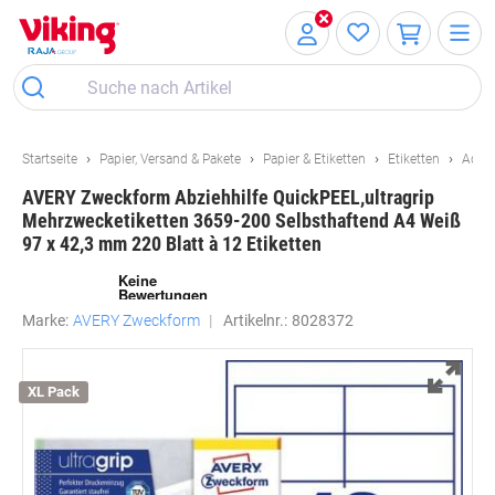
Skip
Skip
to
to
Content
Navigation
Startseite
Papier, Versand & Pakete
Papier & Etiketten
Etiketten
Adres
AVERY Zweckform Abziehhilfe QuickPEEL,ultragrip
Mehrzwecketiketten 3659-200 Selbsthaftend A4 Weiß
97 x 42,3 mm 220 Blatt à 12 Etiketten
Marke:
AVERY Zweckform
Artikelnr.:
8028372
XL Pack