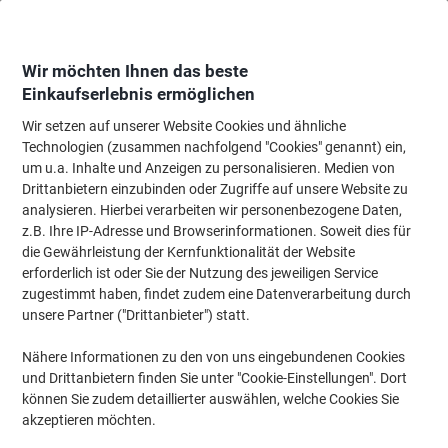
Skip
Skip
to
to
Content
Navigation
Wir möchten Ihnen das beste
Einkaufserlebnis ermöglichen
Wir setzen auf unserer Website Cookies und ähnliche
Startseite
Papier, Versand & Pakete
Papier & Etiketten
Etiketten
Adres
Technologien (zusammen nachfolgend "Cookies" genannt) ein,
um u.a. Inhalte und Anzeigen zu personalisieren. Medien von
AVERY Zweckform Abziehhilfe QuickPEEL,ultragrip
Drittanbietern einzubinden oder Zugriffe auf unsere Website zu
Mehrzwecketiketten 3658-200 Selbsthaftend A4 Weiß
analysieren. Hierbei verarbeiten wir personenbezogene Daten,
64,6 x 33,8 mm 220 Blatt à 24 Etiketten
z.B. Ihre IP-Adresse und Browserinformationen. Soweit dies für
die Gewährleistung der Kernfunktionalität der Website
erforderlich ist oder Sie der Nutzung des jeweiligen Service
Marke:
AVERY Zweckform
Artikelnr.:
8028365
zugestimmt haben, findet zudem eine Datenverarbeitung durch
unsere Partner ("Drittanbieter") statt.
XL Pack
Nähere Informationen zu den von uns eingebundenen Cookies
und Drittanbietern finden Sie unter "Cookie-Einstellungen". Dort
können Sie zudem detaillierter auswählen, welche Cookies Sie
akzeptieren möchten.