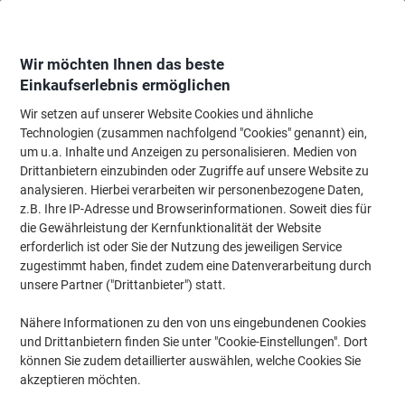
Skip
Skip
to
to
Content
Navigation
Wir möchten Ihnen das beste
Einkaufserlebnis ermöglichen
Wir setzen auf unserer Website Cookies und ähnliche
Startseite
Papier, Versand & Pakete
Papier & Etiketten
Etiketten
Adres
Technologien (zusammen nachfolgend "Cookies" genannt) ein,
um u.a. Inhalte und Anzeigen zu personalisieren. Medien von
AVERY Zweckform ultragrip Mehrzwecketiketten 3661
Drittanbietern einzubinden oder Zugriffe auf unsere Website zu
Selbsthaftend A4 Weiß 70 x 67,7 mm 100 Blatt à 12
analysieren. Hierbei verarbeiten wir personenbezogene Daten,
Etiketten
z.B. Ihre IP-Adresse und Browserinformationen. Soweit dies für
die Gewährleistung der Kernfunktionalität der Website
erforderlich ist oder Sie der Nutzung des jeweiligen Service
Marke:
AVERY Zweckform
Artikelnr.:
3661
zugestimmt haben, findet zudem eine Datenverarbeitung durch
unsere Partner ("Drittanbieter") statt.
Nachhaltig
Nähere Informationen zu den von uns eingebundenen Cookies
und Drittanbietern finden Sie unter "Cookie-Einstellungen". Dort
können Sie zudem detaillierter auswählen, welche Cookies Sie
akzeptieren möchten.