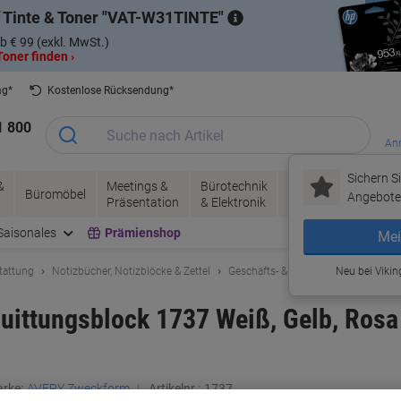
 Tinte & Toner
VAT-W31TINTE
b € 99 (exkl. MwSt.)
oner finden ›
ag*
Kostenlose Rücksendung*
1 800
Anm
Sichern Si
&
Meetings &
Bürotechnik
Tinte &
Papier, V
Büromöbel
Angebote 
Präsentation
& Elektronik
Toner
& Pakete
Saisonales
Prämienshop
Mei
tattung
Notizbücher, Notizblöcke & Zettel
Geschäfts- & Kassenbücher
Neu bei Vikin
ttungsblock 1737 Weiß, Gelb, Rosa 
rke:
AVERY Zweckform
Artikelnr.:
1737