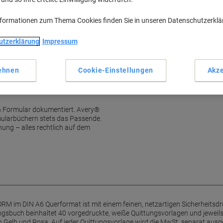
Fälschungssicherer Sicherhe
DIN A6 Querformat
nformationen zum Thema Cookies finden Sie in unseren Datenschutzerkl
Mikroperforation für leichte
3 x 40 Blatt pro Quittungsbl
utzerklärung
Impressum
Mehr anzeigen
ehnen
Cookie-Einstellungen
Akze
garantiert auf dem letzten
n Formular dokumentiert. Avery®
mularbüchern stets das Passende.
ung – alles rechtlich auf dem
im DIN A6 Querformat ist mit einem feinen, netzartigen Sicherheitsdruc
ungsbuch beinhaltet 40 vorgedruckte, weiße Quittungsvorlagen und jeweil
 Gelb und Rosa. Auf jeder Quittungsvorlage wird die MwSt. separat aus