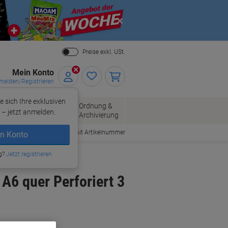
Close
Preise exkl. USt.
Mein Konto
elden/Registrieren
e sich Ihre exklusiven
ersand
Ordnung &
Bürobedarf
– jetzt anmelden.
Archivierung
Bestellen mit Artikelnummer
n Konto
g?
Jetzt registrieren
A6 quer Perforiert 3