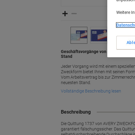
Weitere I
Datensch
Abl
Geschäftsvorgänge von A-Z. Rechtlich 
Stand
Jeder Vorgang wird mit einem spezielle
Zweckform bietet Ihnen mit seinen For
Vom Arbeitsvertrag bis zur Zimmerrechn
neuesten Stand.
Vollständige Beschreibung lesen
Beschreibung
Die Quittung 1737 von AVERY ZWECKFORM 
garantiert fälschungssicher. Das Quitt
selbstdurchschreibende Durchschläge in