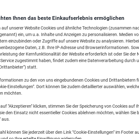
Mehr Kaufen,
Mehr Sparen
€ 8,99
pro Stück
hten Ihnen das beste Einkaufserlebnis ermöglichen
Ab 10 Stück
€ 10,79 inkl. USt
n auf unserer Website Cookies und ähnliche Technologien (zusammen na
genannt) ein, um u.a. Inhalte und Anzeigen zu personalisieren. Medien v
Menge
exkl. USt
tern einzubinden oder Zugriffe auf unsere Website zu analysieren. Hierbei
nenbezogene Daten, z.B. Ihre IP-Adresse und Browserinformationen. Sowe
Stück
1-9
€ 10,09
leistung der Kernfunktionalität der Website erforderlich ist oder Sie der
n Service zugestimmt haben, findet zudem eine Datenverarbeitung durch 
Stück
10+
€ 8,99
-10
Drittanbieter") statt.
Aktuell verfügbar
Vor 15:00 Uhr be
formationen zu den von uns eingebundenen Cookies und Drittanbietern fi
kie-Einstellungen". Dort können Sie zudem detaillierter auswählen, welch
Menge
en möchten.
Zu einer Liste
auf "Akzeptieren" klicken, stimmen Sie der Speicherung von Cookies auf 
ie den Einsatz nicht essentieller Cookies ablehnen möchten, wählen Sie b
" aus.
Lieferinformationen
Zahlu
hl können Sie jederzeit über den Link "Cookie-Einstellungen" im Footer au
Haupteigenschaften
nd so Ihre erteilte Einwilligung widerrufen.