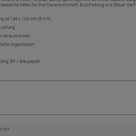
 bewährte Hilfen für Ihre Warenwirtschaft, Buchhaltung und Steuer. Die
g ist 148 x 105 mm (B X H).
pruchung
es Heraustrennen
tliche Organisation
ling, BP = Blaupapier
1737