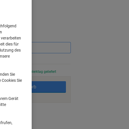
chfolgend
on
Sie
 verarbeiten
sparen
it dies für
 Nutzung des
unsere
%
stellt, am nächsten Werktag geliefert
nden Sie
e Cookies Sie
In den Warenkorb
Ihrem Gerät
itte
ngsmöglichkeiten
frufen,