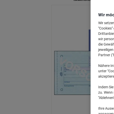
Wir möc
Wir setze
"Cookies" 
Drittanbie
wir perso
die Gewähr
jeweilige
Partner ("
Nähere In
unter "Coo
akzeptier
Indem Sie 
zu. Wenn s
"Ablehnen
Ihre Auswa
anpassen u