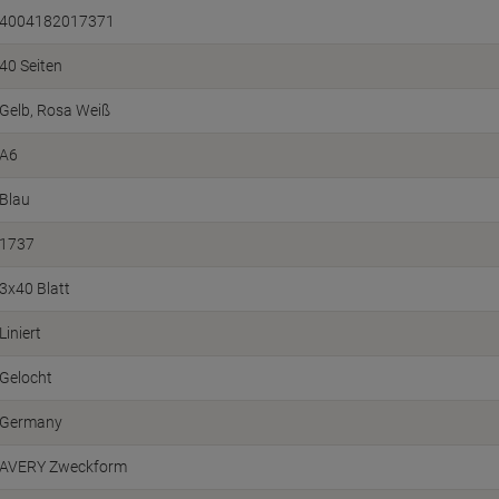
4004182017371
40 Seiten
Gelb, Rosa Weiß
A6
Blau
1737
3x40 Blatt
Liniert
Gelocht
Germany
AVERY Zweckform