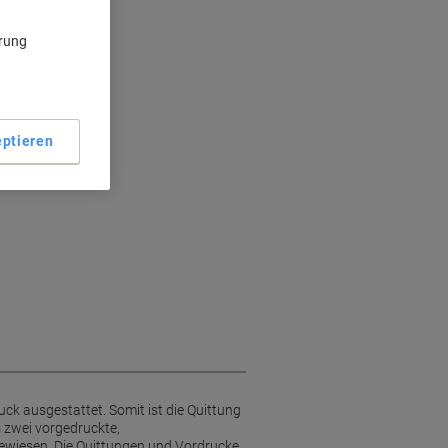
itsdruck
ärung
 Trennung
ock
ptieren
k ausgestattet. Somit ist die Quittung
s zwei vorgedruckte,
gewiesen. Die Quittungen und Vordrucke