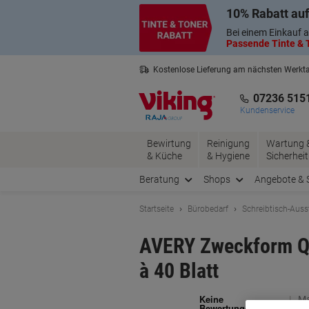
Skip
Skip
10% Rabatt auf
to
to
Content
Navigation
Bei einem Einkauf a
Passende Tinte & T
Kostenlose Lieferung am nächsten Werkt
2 Jahre Garantie auf alle Produkte
07236 515
Kundenservice
Bewirtung
Reinigung
Wartung 
& Küche
& Hygiene
Sicherheit
Beratung
Shops
Angebote & 
Startseite
Bürobedarf
Schreibtisch-Auss
AVERY Zweckform Qui
à 40 Blatt
Ma