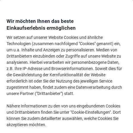
Skip
Skip
to
to
Content
Navigation
Wir möchten Ihnen das beste
Einkaufserlebnis ermöglichen
Wir setzen auf unserer Website Cookies und ähnliche
Startseite
Papier, Versand & Pakete
Papier & Etiketten
Etiketten
Adres
Technologien (zusammen nachfolgend "Cookies" genannt) ein,
um u.a. Inhalte und Anzeigen zu personalisieren. Medien von
AVERY Zweckform Universaletiketten 3327 Weiß 50 x
Drittanbietern einzubinden oder Zugriffe auf unsere Website zu
19 mm 27 Blatt à 18 Etiketten
analysieren. Hierbei verarbeiten wir personenbezogene Daten,
z.B. Ihre IP-Adresse und Browserinformationen. Soweit dies für
die Gewährleistung der Kernfunktionalität der Website
Marke:
AVERY Zweckform
Artikelnr.:
3327
erforderlich ist oder Sie der Nutzung des jeweiligen Service
zugestimmt haben, findet zudem eine Datenverarbeitung durch
unsere Partner ("Drittanbieter") statt.
Nähere Informationen zu den von uns eingebundenen Cookies
und Drittanbietern finden Sie unter "Cookie-Einstellungen". Dort
können Sie zudem detaillierter auswählen, welche Cookies Sie
akzeptieren möchten.