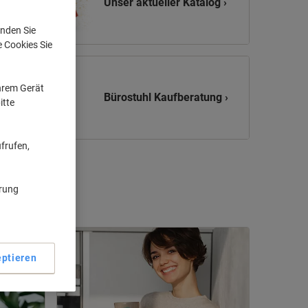
Unser aktueller Katalog ›
nden Sie
e Cookies Sie
Ihrem Gerät
Bürostuhl Kaufberatung ›
itte
frufen,
ärung
ptieren