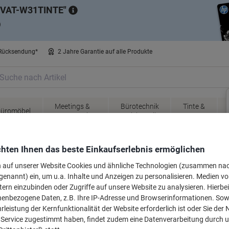
VAT-W31TINTE
)
 Rücksendung*
2 Jahre Garantie auf alle Produkte
Meetings &
Bürotechnik
Tinte &
üromöbel
Präsentation
& Elektronik
Toner
Prämienshop
hten Ihnen das beste Einkaufserlebnis ermöglichen
n auf unserer Website Cookies und ähnliche Technologien (zusammen na
genannt) ein, um u.a. Inhalte und Anzeigen zu personalisieren. Medien v
tern einzubinden oder Zugriffe auf unsere Website zu analysieren. Hierbei
nenbezogene Daten, z.B. Ihre IP-Adresse und Browserinformationen. Sowe
leistung der Kernfunktionalität der Website erforderlich ist oder Sie der
n Service zugestimmt haben, findet zudem eine Datenverarbeitung durch 