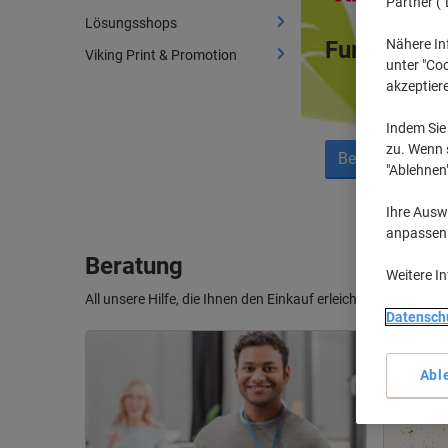
Partner ("
Lösungsshops
Nähere In
Fur einen g
Viking Print & Promotion
unter "Coo
akzeptier
Indem Sie 
zu. Wenn s
Besuchen unse
"Ablehnen
Ihre Auswa
anpassen u
Beratung
Weitere I
All unsere Hilfe, die Ihnen den Einkauf erleichtern.
Datensch
Abl