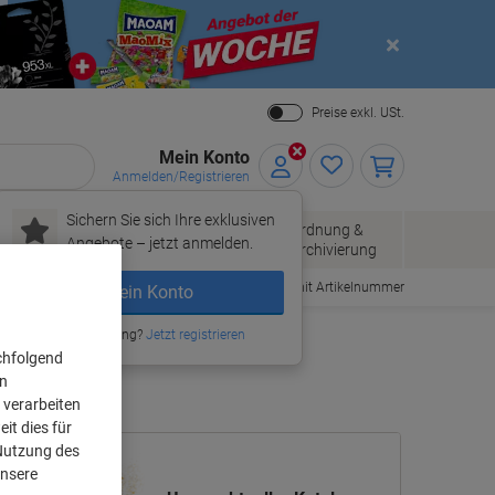
Close
Preise exkl. USt.
Mein Konto
Anmelden/Registrieren
Sichern Sie sich Ihre exklusiven
Papier, Versand
Ordnung &
Bürobedarf
Angebote – jetzt anmelden.
& Pakete
Archivierung
Bestellen mit Artikelnummer
Mein Konto
Neu bei Viking?
Jetzt registrieren
chfolgend
on
 verarbeiten
it dies für
 Nutzung des
unsere