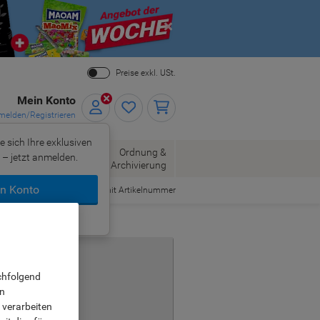
Close
Preise exkl. USt.
Mein Konto
elden/Registrieren
e sich Ihre exklusiven
ersand
Ordnung &
– jetzt anmelden.
Bürobedarf
Archivierung
n Konto
Bestellen mit Artikelnummer
g?
Jetzt registrieren
chfolgend
on
 verarbeiten