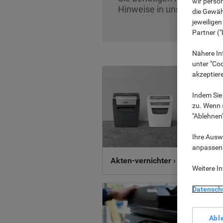
wir perso
Hinweise in unseren Kauf
die Gewähr
jeweilige
Partner ("
Nähere In
unter "Coo
akzeptier
Indem Sie 
zu. Wenn s
"Ablehnen
Ihre Auswa
anpassen u
Akten-vernichter ›
Weitere I
Datensch
Abl