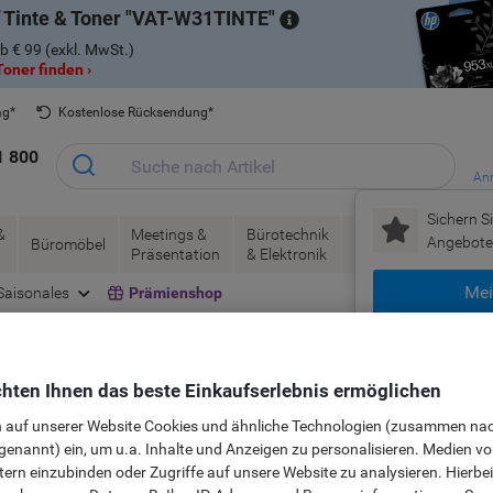
 Tinte & Toner
VAT-W31TINTE
b € 99 (exkl. MwSt.)
oner finden ›
ag*
Kostenlose Rücksendung*
1 800
Anm
Sichern Si
&
Meetings &
Bürotechnik
Tinte &
Papier, V
Angebote 
Büromöbel
Präsentation
& Elektronik
Toner
& Pakete
Mei
Saisonales
Prämienshop
Neu bei Vikin
hten Ihnen das beste Einkaufserlebnis ermöglichen
n auf unserer Website Cookies und ähnliche Technologien (zusammen na
en
genannt) ein, um u.a. Inhalte und Anzeigen zu personalisieren. Medien v
tern einzubinden oder Zugriffe auf unsere Website zu analysieren. Hierbei
malen Produktwahl? Finden Sie alle wichtigen