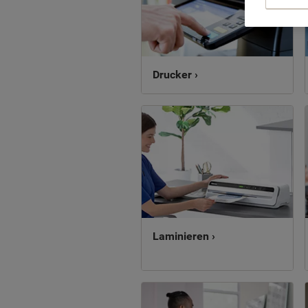
Drucker ›
Laminieren ›