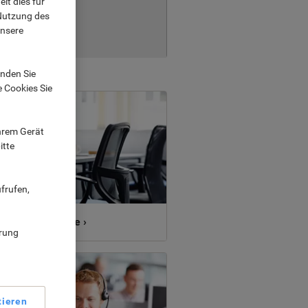
it dies für
 Nutzung des
unsere
nden Sie
e Cookies Sie
Ihrem Gerät
itte
frufen,
Bürostühle ›
ärung
tieren