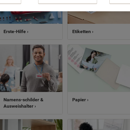
Erste-Hilfe ›
Etiketten ›
Namens-schilder &
Papier ›
Ausweishalter ›