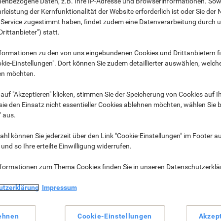
nenbezogene Daten, z.B. Ihre IP-Adresse und Browserinformationen. Sowe
beratungen.
leistung der Kernfunktionalität der Website erforderlich ist oder Sie der
n Service zugestimmt haben, findet zudem eine Datenverarbeitung durch 
Drittanbieter") statt.
formationen zu den von uns eingebundenen Cookies und Drittanbietern fi
kie-Einstellungen". Dort können Sie zudem detaillierter auswählen, welch
en möchten.
auf "Akzeptieren" klicken, stimmen Sie der Speicherung von Cookies auf 
ie den Einsatz nicht essentieller Cookies ablehnen möchten, wählen Sie b
" aus.
hl können Sie jederzeit über den Link "Cookie-Einstellungen" im Footer au
nd so Ihre erteilte Einwilligung widerrufen.
Atemschutz-masken ›
Brief-umschläge ›
nformationen zum Thema Cookies finden Sie in unseren Datenschutzerkl
utzerklärung
Impressum
ehnen
Cookie-Einstellungen
Akzep