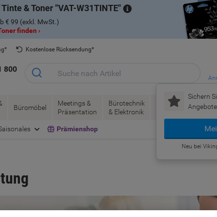
 Tinte & Toner
VAT-W31TINTE
b € 99 (exkl. MwSt.)
oner finden ›
ag*
Kostenlose Rücksendung*
1 800
Anm
Sichern Si
&
Meetings &
Bürotechnik
Tinte &
Papier, V
Angebote 
Büromöbel
Präsentation
& Elektronik
Toner
& Pakete
Mei
Saisonales
Prämienshop
Neu bei Vikin
atung