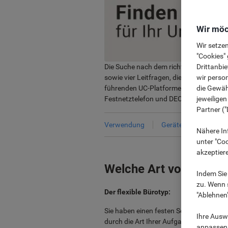
Wir möc
Wir setze
"Cookies" 
Drittanbie
Die Suche nach dem richtigen Headset is
wir perso
sowie vier Leitfragen, die Ihnen dabei 
die Gewähr
führenden UC-Platformen von zum Beisp
jeweilige
Festnetztelefon und DECT-Telefon verb
Partner ("
Verwendung
Geräte
Umgebu
Nähere In
unter "Coo
akzeptier
Welche Art von Headse
Indem Sie 
zu. Wenn s
Der flexible Bürotyp:
"Ablehnen
Sie haben einen festen Schreibtisch, be
Ihre Auswa
durch die Art Ihrer Aufgaben verbringen
anpassen u