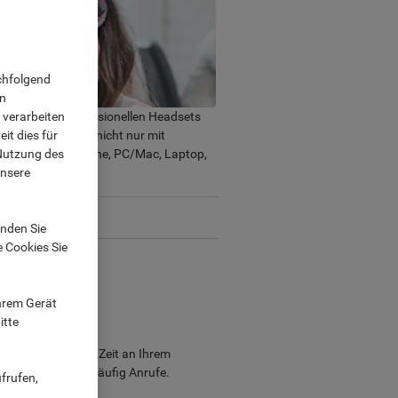
chfolgend
on
 verarbeiten
wertigen und professionellen Headsets
it dies für
ere Headsets sind nicht nur mit
 Nutzung des
it Ihrem Smartphone, PC/Mac, Laptop,
unsere
nden Sie
e Cookies Sie
Ihrem Gerät
itte
eibtischtyp:
ten bis zu 90 % der Zeit an Ihrem
sch und erhalten häufig Anrufe.
frufen,