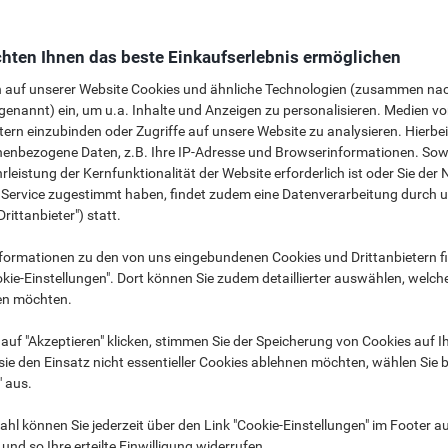
hten Ihnen das beste Einkaufserlebnis ermöglichen
n auf unserer Website Cookies und ähnliche Technologien (zusammen na
genannt) ein, um u.a. Inhalte und Anzeigen zu personalisieren. Medien v
tern einzubinden oder Zugriffe auf unsere Website zu analysieren. Hierbei
t nicht immer leicht. Daher bieten wir Ihnen eine breite Palette an hoch
nenbezogene Daten, z.B. Ihre IP-Adresse und Browserinformationen. Sowe
helfen werden, das richtige Headset für Ihre Anforderungen zu finden. Uns
leistung der Kernfunktionalität der Website erforderlich ist oder Sie der
iel Cisco, Microsoft und Avaya kompatibel, sondern lassen sich auch m
n Service zugestimmt haben, findet zudem eine Datenverarbeitung durch 
inden.
Drittanbieter") statt.
ng
Audio
Kategorien
formationen zu den von uns eingebundenen Cookies und Drittanbietern fi
kie-Einstellungen". Dort können Sie zudem detaillierter auswählen, welch
en möchten.
t-Nutzer sind Sie?
auf "Akzeptieren" klicken, stimmen Sie der Speicherung von Cookies auf 
ie den Einsatz nicht essentieller Cookies ablehnen möchten, wählen Sie b
Der mobile Typ:
Der Schr
" aus.
Sie sind die meiste Zeit unterwegs. Dennoch
Sie arbei
dingt
möchten Sie immer verfügbar sein. Egal, ob Sie
Schreibti
hl können Sie jederzeit über den Link "Cookie-Einstellungen" im Footer au
 Sie dort
auf dem Weg zu einer Besprechung, einem
nd so Ihre erteilte Einwilligung widerrufen.