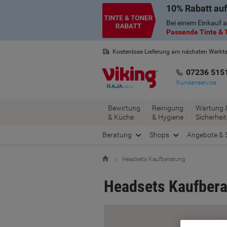
Skip
Skip
10% Rabatt auf
to
to
Bei einem Einkauf a
Content
Navigation
Passende Tinte & T
Kostenlose Lieferung am nächsten Werkt
2 Jahre Garantie auf alle Produkte
07236 515
Kundenservice
Bewirtung
Reinigung
Wartung 
& Küche
& Hygiene
Sicherheit
Beratung
Shops
Angebote & 
Startseite
Headsets Kaufberatung
Headsets Kaufber