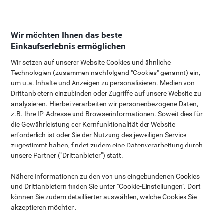
Skip
Skip
to
to
Content
Navigation
Wir möchten Ihnen das beste
Einkaufserlebnis ermöglichen
Wir setzen auf unserer Website Cookies und ähnliche
Technologien (zusammen nachfolgend "Cookies" genannt) ein,
Etiketten Kaufberatung
um u.a. Inhalte und Anzeigen zu personalisieren. Medien von
Drittanbietern einzubinden oder Zugriffe auf unsere Website zu
analysieren. Hierbei verarbeiten wir personenbezogene Daten,
z.B. Ihre IP-Adresse und Browserinformationen. Soweit dies für
die Gewährleistung der Kernfunktionalität der Website
erforderlich ist oder Sie der Nutzung des jeweiligen Service
zugestimmt haben, findet zudem eine Datenverarbeitung durch
Viking bietet eine umfassende Produktpalette an Haftetiketten in
unsere Partner ("Drittanbieter") statt.
verschiedenen Größen, Formaten und Materialien. Diese
speziellen Etiketten sind auf die Kompatibilität mit Heim- oder
Nähere Informationen zu den von uns eingebundenen Cookies
Bürodruckern ausgerichtet, allerdings nicht auf
und Drittanbietern finden Sie unter "Cookie-Einstellungen". Dort
Etikettenmaschinen oder kleine Etikettendrucker. Von der
können Sie zudem detaillierter auswählen, welche Cookies Sie
Organisation Ihrer Büroordner bis hin zur wetterfesten,
akzeptieren möchten.
dauerhaften Kennzeichnung sind unsere selbstklebenden
Etiketten für jede Situation geeignet.