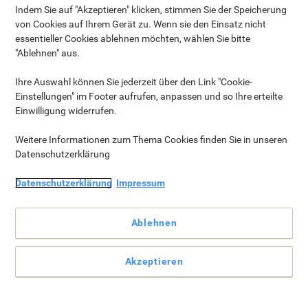
Indem Sie auf "Akzeptieren" klicken, stimmen Sie der Speicherung
von Cookies auf Ihrem Gerät zu. Wenn sie den Einsatz nicht
Zwecken
Etikettentypen
Etikettengrosse
Drucken
essentieller Cookies ablehnen möchten, wählen Sie bitte
"Ablehnen" aus.
Ihre Auswahl können Sie jederzeit über den Link "Cookie-
Zu welchen Zwecken werde ich das
Einstellungen" im Footer aufrufen, anpassen und so Ihre erteilte
Etikett verwenden?
Einwilligung widerrufen.
Es ist wichtig, sich Gedanken darüber zu machen, wo und auf
Weitere Informationen zum Thema Cookies finden Sie in unseren
welcher Oberfläche Sie das Etikett verwenden werden. Dadurch
Datenschutzerklärung
wird bestimmt, welche Funktionalitäten Ihr Etikett nachweisen
sollte um eine bestmögliche Nutzung zu bieten. Benötigen Sie
Datenschutzerklärung
Impressum
Etiketten zum Versenden von Umschlägen, Versandkartons oder
zur Archivierung? Werden Sie die Etiketten innen verwenden oder
Ablehnen
müssen diese wetterfest sein? Die folgenden Kategorien zeigen,
welche Etiketten für welche Anforderungen geeignet sind. Klicken
Sie auf eine beliebige Kategorie, um die entsprechenden Produkte
Akzeptieren
anzuzeigen.