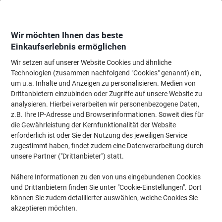
Skip
Skip
to
to
Content
Navigation
Wir möchten Ihnen das beste
Einkaufserlebnis ermöglichen
Wir setzen auf unserer Website Cookies und ähnliche
Startseite
Meetings & Präsentation
Meetings & Präsentation
Visuelle K
Technologien (zusammen nachfolgend "Cookies" genannt) ein,
um u.a. Inhalte und Anzeigen zu personalisieren. Medien von
Bi-Office Mastervision Outdoor Abschließbarer
Drittanbietern einzubinden oder Zugriffe auf unsere Website zu
Schaukasten Magnetisch 12 x A4 99,5 (B) x 103,6 (H)
analysieren. Hierbei verarbeiten wir personenbezogene Daten,
cm Weiß
z.B. Ihre IP-Adresse und Browserinformationen. Soweit dies für
die Gewährleistung der Kernfunktionalität der Website
erforderlich ist oder Sie der Nutzung des jeweiligen Service
Marke:
Bi-Office
Artikelnr.:
7284321
zugestimmt haben, findet zudem eine Datenverarbeitung durch
unsere Partner ("Drittanbieter") statt.
Nähere Informationen zu den von uns eingebundenen Cookies
und Drittanbietern finden Sie unter "Cookie-Einstellungen". Dort
können Sie zudem detaillierter auswählen, welche Cookies Sie
akzeptieren möchten.