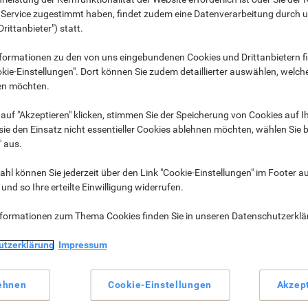
entfernt
n Service zugestimmt haben, findet zudem eine Datenverarbeitung durch 
Drittanbieter") statt.
formationen zu den von uns eingebundenen Cookies und Drittanbietern fi
kie-Einstellungen". Dort können Sie zudem detaillierter auswählen, welch
en möchten.
auf "Akzeptieren" klicken, stimmen Sie der Speicherung von Cookies auf 
ie den Einsatz nicht essentieller Cookies ablehnen möchten, wählen Sie b
" aus.
hl können Sie jederzeit über den Link "Cookie-Einstellungen" im Footer au
nd so Ihre erteilte Einwilligung widerrufen.
nformationen zum Thema Cookies finden Sie in unseren Datenschutzerkl
Laminiergeräte &
Laptoptaschen &
Bindesysteme ›
Reisekoffer ›
utzerklärung
Impressum
ehnen
Cookie-Einstellungen
Akzep