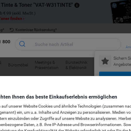
 Tinte & Toner
VAT-W31TINTE
b € 99 (exkl. MwSt.)
oner finden ›
ag*
Kostenlose Rücksendung*
1 800
Anm
Sichern Si
&
Meetings &
Bürotechnik
Tinte &
Papier, V
Angebote 
Büromöbel
Präsentation
& Elektronik
Toner
& Pakete
Mei
Saisonales
Prämienshop
Neu bei Vikin
hten Ihnen das beste Einkaufserlebnis ermöglichen
n auf unserer Website Cookies und ähnliche Technologien (zusammen na
genannt) ein, um u.a. Inhalte und Anzeigen zu personalisieren. Medien v
tern einzubinden oder Zugriffe auf unsere Website zu analysieren. Hierbei
r Ihr Büro
nenbezogene Daten, z.B. Ihre IP-Adresse und Browserinformationen. Sowe
leistung der Kernfunktionalität der Website erforderlich ist oder Sie der