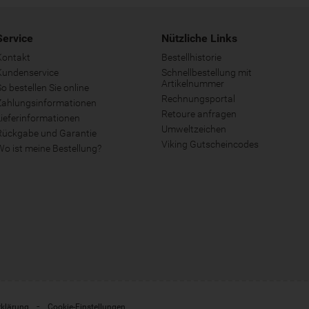
Service
Nützliche Links
Kontakt
Bestellhistorie
Kundenservice
Schnellbestellung mit
Artikelnummer
o bestellen Sie online
Rechnungsportal
Zahlungsinformationen
Retoure anfragen
Lieferinformationen
Umweltzeichen
Rückgabe und Garantie
Viking Gutscheincodes
Wo ist meine Bestellung?
rklärung
Cookie-Einstellungen