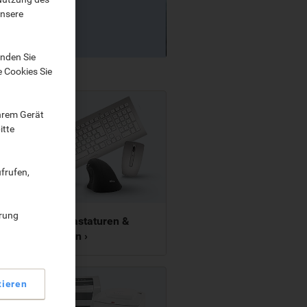
unsere
nden Sie
e Cookies Sie
Ihrem Gerät
itte
frufen,
ärung
Mäuse, Tastaturen &
Peripheren ›
tieren