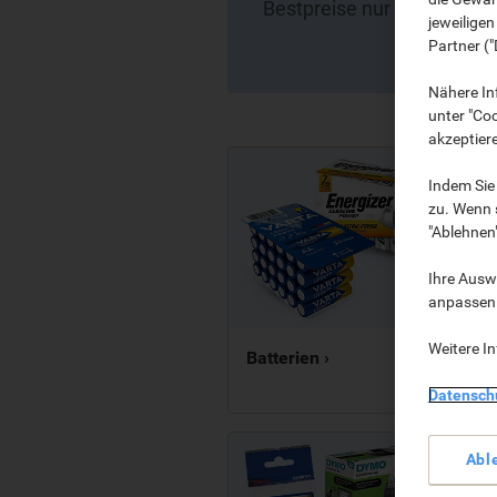
Bestpreise nur einen Klick 
jeweilige
Partner ("
Nähere In
unter "Coo
akzeptier
Indem Sie 
zu. Wenn s
"Ablehnen
Ihre Auswa
anpassen u
Weitere I
Batterien ›
Datensch
Abl