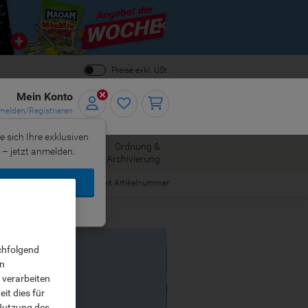
Close
Preise exkl. USt.
Mein Konto
elden/Registrieren
e sich Ihre exklusiven
ersand
Ordnung &
– jetzt anmelden.
Bürobedarf
Archivierung
n Konto
Bestellen mit Artikelnummer
g?
Jetzt registrieren
chfolgend
on
 verarbeiten
it dies für
 Nutzung des