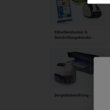
Etikettendrucker &
Beschriftungsbänder ›
Bargeldabwicklung ›