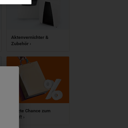
Aktenvernichter &
Zubehör ›
Letzte Chance zum
Kauf! ›