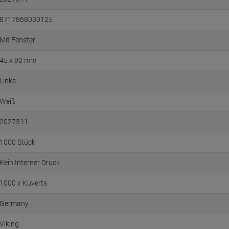
8717868030125
Mit Fenster
45 x 90 mm
Links
Weiß
2027311
1000 Stück
Kein Interner Druck
1000 x Kuverts
Germany
Viking