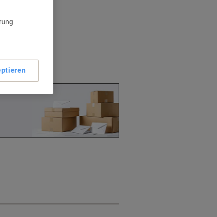
ärung
rschluss
apier
o Packung
ptieren