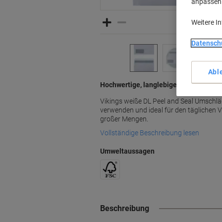
anpassen u
Weitere I
Datensch
Abl
Hochwertige, langlebige Umschläge vo
Vikings weiße DL Peel and Seal Umschläg
verwenden und ideal für den täglichen
großer Mengen.
Vollständige Beschreibung lesen
Umweltaussagen
Beschreibung