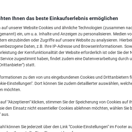
Mehr Kaufen,
Mehr Sparen
€ 33,59
pro Pack
Ab 4 Pack
hten Ihnen das beste Einkaufserlebnis ermöglichen
€ 40,31 inkl. USt
n auf unserer Website Cookies und ähnliche Technologien (zusammen na
genannt) ein, um u.a. Inhalte und Anzeigen zu personalisieren. Medien v
Menge
exkl. USt
tern einzubinden oder Zugriffe auf unsere Website zu analysieren. Hierbei
nenbezogene Daten, z.B. Ihre IP-Adresse und Browserinformationen. Sowe
Pack
1
€ 37,59
leistung der Kernfunktionalität der Website erforderlich ist oder Sie der
n Service zugestimmt haben, findet zudem eine Datenverarbeitung durch 
Pack
2-3
€ 35,59
-5%
Drittanbieter") statt.
Pack
4+
€ 33,59
-10
formationen zu den von uns eingebundenen Cookies und Drittanbietern fi
kie-Einstellungen". Dort können Sie zudem detaillierter auswählen, welch
Aktuell verfügbar
Lieferung 2-3 We
en möchten.
Menge
auf "Akzeptieren" klicken, stimmen Sie der Speicherung von Cookies auf 
ie den Einsatz nicht essentieller Cookies ablehnen möchten, wählen Sie b
Zu einer Liste
" aus.
Lieferinformationen
Zahlu
hl können Sie jederzeit über den Link "Cookie-Einstellungen" im Footer au