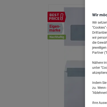
Wir möc
BEST
PRICE
Wir setze
Eigen-
"Cookies" 
marke
Drittanbie
Nachhaltig
wir perso
die Gewähr
jeweilige
Partner ("
Nähere In
unter "Coo
akzeptier
Indem Sie 
zu. Wenn s
"Ablehnen
Ihre Auswa