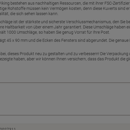
king bestehen aus nachhaltigen Ressourcen, die mit ihrer FSC-Zertifizie
ige Rohstoffe müssen kein Vermögen kosten, denn diese Kuverts sind er
tät, die sich sehen lassen kann.
schläge ist der stärkste und sicherste Verschlussmechanismus, den Sie b
e Haltbarkeit von über einem Jahr garantiert. Diese Umschläge haben ein
hält 1000 Umschläge, so haben Sie genug Vorrat für Ihre Post.
ägt 45 x 90 mm und die Ecken des Fensters sind abgerundet. Die genaue 
bei, dieses Produkt neu zu gestalten und zu verbessern! Die Verpackung 
gezeigte haben, aber wir können Ihnen versichern, dass das Produkt die gl
2027311