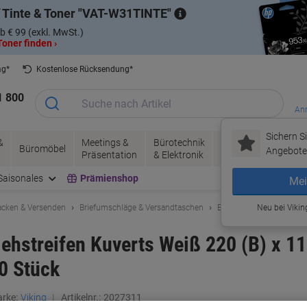
 Tinte & Toner
VAT-W31TINTE
b € 99 (exkl. MwSt.)
oner finden ›
ag*
Kostenlose Rücksendung*
1 800
Anm
Sichern Si
&
Meetings &
Bürotechnik
Tinte &
Papier, V
Büromöbel
Angebote 
Präsentation
& Elektronik
Toner
& Pakete
Saisonales
Prämienshop
Mei
acken & Versenden
Briefumschläge & Versandtaschen
Briefumschläge & Versa
Neu bei Vikin
iehstreifen Kuverts Weiß 220 (B) x 1
0 Stück
rke:
Viking
Artikelnr.:
2027311