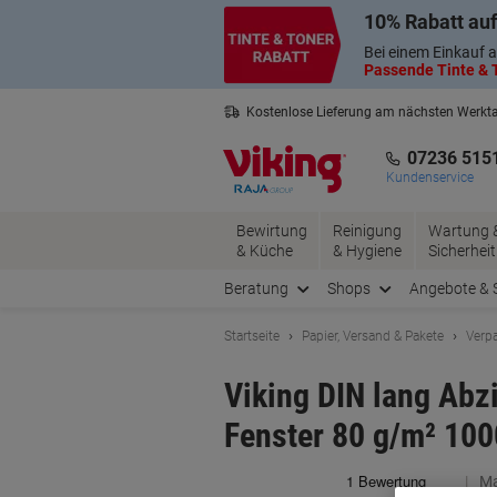
Skip
Skip
10% Rabatt auf
to
to
Content
Navigation
Bei einem Einkauf a
Passende Tinte & T
Kostenlose Lieferung am nächsten Werkt
2 Jahre Garantie auf alle Produkte
07236 515
Kundenservice
Bewirtung
Reinigung
Wartung 
& Küche
& Hygiene
Sicherheit
Beratung
Shops
Angebote & 
Startseite
Papier, Versand & Pakete
Verp
Viking DIN lang Abz
Fenster 80 g/m² 100
Ma