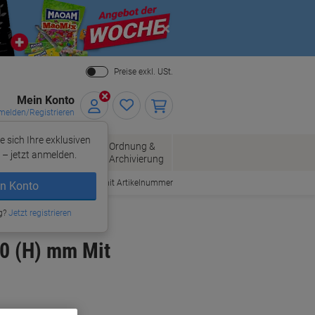
Close
Preise exkl. USt.
Mein Konto
elden/Registrieren
e sich Ihre exklusiven
ersand
Ordnung &
Bürobedarf
– jetzt anmelden.
Archivierung
Bestellen mit Artikelnummer
n Konto
ndtaschen
g?
Jetzt registrieren
10 (H) mm Mit