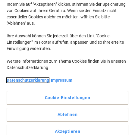
Indem Sie auf "Akzeptieren" klicken, stimmen Sie der Speicherung
von Cookies auf Ihrem Gerät zu. Wenn sie den Einsatz nicht
essentieller Cookies ablehnen möchten, wählen Sie bitte
"Ablehnen" aus.
Ihre Auswahl können Sie jederzeit über den Link "Cookie-
Einstellungen" im Footer aufrufen, anpassen und so Ihre erteilte
Einwilligung widerrufen.
Weitere Informationen zum Thema Cookies finden Sie in unseren
Datenschutzerklärung
Datenschutzerklärung
Impressum
Mit Original Zubehör läuft alles besser – auch Ihr Drucker!
Für Qualität von der ersten bis zur letzten Seite wählen Sie Brother
Cookie-Einstellungen
Original Tinten.
Vollständige Beschreibung lesen
Ablehnen
Mehr Kaufen,
Mehr Sparen
€ 61,99
pro Multipack
Ab 3 Multipack
Akzeptieren
€ 74,39 inkl. USt