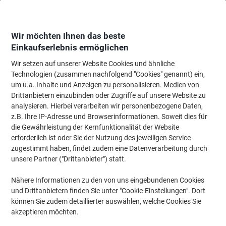
Skip
Skip
to
to
Content
Navigation
Wir möchten Ihnen das beste
Einkaufserlebnis ermöglichen
Wir setzen auf unserer Website Cookies und ähnliche
Startseite
Tinte & Toner
Tintenpatronen, Druckerpatronen, Druckerfarbbänd
Technologien (zusammen nachfolgend "Cookies" genannt) ein,
um u.a. Inhalte und Anzeigen zu personalisieren. Medien von
Brother LC-121VALBP Original Tintenpatrone Schwarz,
Drittanbietern einzubinden oder Zugriffe auf unsere Website zu
Cyan, Magenta, Gelb Multipack 4 Stück
analysieren. Hierbei verarbeiten wir personenbezogene Daten,
z.B. Ihre IP-Adresse und Browserinformationen. Soweit dies für
die Gewährleistung der Kernfunktionalität der Website
Marke:
Brother
Artikelnr.:
7120746
erforderlich ist oder Sie der Nutzung des jeweiligen Service
zugestimmt haben, findet zudem eine Datenverarbeitung durch
unsere Partner ("Drittanbieter") statt.
Multipack
Nähere Informationen zu den von uns eingebundenen Cookies
und Drittanbietern finden Sie unter "Cookie-Einstellungen". Dort
können Sie zudem detaillierter auswählen, welche Cookies Sie
akzeptieren möchten.