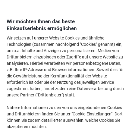
Skip
Skip
to
to
Content
Navigation
Wir möchten Ihnen das beste
Einkaufserlebnis ermöglichen
Wir setzen auf unserer Website Cookies und ähnliche
Startseite
Bürotechnik & Technologie
Büromaschinen & Zubehör
Etiket
Technologien (zusammen nachfolgend "Cookies" genannt) ein,
um u.a. Inhalte und Anzeigen zu personalisieren. Medien von
Brother TZe-FX241 Authentic Flexibles Schriftband
Drittanbietern einzubinden oder Zugriffe auf unsere Website zu
Selbstklebend Schwarzer Druck auf Weiß 18 mm x 8m
analysieren. Hierbei verarbeiten wir personenbezogene Daten,
z.B. Ihre IP-Adresse und Browserinformationen. Soweit dies für
die Gewährleistung der Kernfunktionalität der Website
Marke:
Brother
Artikelnr.:
5741127
erforderlich ist oder Sie der Nutzung des jeweiligen Service
zugestimmt haben, findet zudem eine Datenverarbeitung durch
unsere Partner ("Drittanbieter") statt.
Nähere Informationen zu den von uns eingebundenen Cookies
und Drittanbietern finden Sie unter "Cookie-Einstellungen". Dort
können Sie zudem detaillierter auswählen, welche Cookies Sie
akzeptieren möchten.