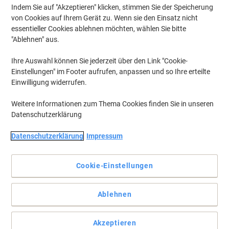
Indem Sie auf "Akzeptieren" klicken, stimmen Sie der Speicherung
von Cookies auf Ihrem Gerät zu. Wenn sie den Einsatz nicht
essentieller Cookies ablehnen möchten, wählen Sie bitte
"Ablehnen" aus.
Ihre Auswahl können Sie jederzeit über den Link "Cookie-
Einstellungen" im Footer aufrufen, anpassen und so Ihre erteilte
Einwilligung widerrufen.
Weitere Informationen zum Thema Cookies finden Sie in unseren
Datenschutzerklärung
Datenschutzerklärung
Impressum
Cookie-Einstellungen
Beständige Bänder für ein sauberes Druckergebnis.
Ablehnen
Die M-Bänder sind ideal für Innenanwendungen. Die laminierten
TZe-Bänder sind wisch-, wetter- und kratzfest, haben einen
patentierten Hinterbanddruck und sind temperaturbeständig von
Akzeptieren
-80 bis +150 Grad Celsius.