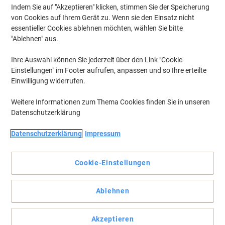
Indem Sie auf "Akzeptieren" klicken, stimmen Sie der Speicherung
von Cookies auf Ihrem Gerät zu. Wenn sie den Einsatz nicht
essentieller Cookies ablehnen möchten, wählen Sie bitte
"Ablehnen" aus.
Ihre Auswahl können Sie jederzeit über den Link "Cookie-
Einstellungen" im Footer aufrufen, anpassen und so Ihre erteilte
Einwilligung widerrufen.
Weitere Informationen zum Thema Cookies finden Sie in unseren
Datenschutzerklärung
Die problemlose Wahl für Ihren Canon Drucker.
Datenschutzerklärung
Impressum
Die Canon 701 C Cyan Tonerkartusche bietet gleichbleibende
Druckqualität von der ersten bis zur letzten Seite. Bestellen Sie die
Cookie-Einstellungen
Canon Original 701 C Tonerkartusche bei Viking.
Vollständige Beschreibung lesen
Ablehnen
Mehr Kaufen,
Mehr Sparen
€ 144,99
pro Stück
Ab 3 Stück
Akzeptieren
€ 173,99 inkl. USt