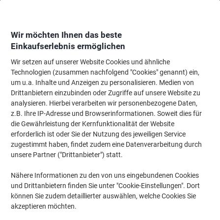
Skip
Skip
to
to
Content
Navigation
Wir möchten Ihnen das beste
Einkaufserlebnis ermöglichen
Wir setzen auf unserer Website Cookies und ähnliche
Startseite
Tinte & Toner
Tintenpatronen, Druckerpatronen, Druckerfarbbänd
Technologien (zusammen nachfolgend "Cookies" genannt) ein,
um u.a. Inhalte und Anzeigen zu personalisieren. Medien von
Canon 701 Original Tonerkartusche Cyan
Drittanbietern einzubinden oder Zugriffe auf unsere Website zu
analysieren. Hierbei verarbeiten wir personenbezogene Daten,
z.B. Ihre IP-Adresse und Browserinformationen. Soweit dies für
Marke:
Canon
Artikelnr.:
701C
die Gewährleistung der Kernfunktionalität der Website
erforderlich ist oder Sie der Nutzung des jeweiligen Service
zugestimmt haben, findet zudem eine Datenverarbeitung durch
unsere Partner ("Drittanbieter") statt.
Nähere Informationen zu den von uns eingebundenen Cookies
und Drittanbietern finden Sie unter "Cookie-Einstellungen". Dort
können Sie zudem detaillierter auswählen, welche Cookies Sie
akzeptieren möchten.