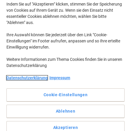
Indem Sie auf "Akzeptieren" klicken, stimmen Sie der Speicherung
von Cookies auf Ihrem Gerät zu. Wenn sie den Einsatz nicht
essentieller Cookies ablehnen möchten, wählen Sie bitte
"Ablehnen" aus.
Ihre Auswahl können Sie jederzeit über den Link "Cookie-
Einstellungen" im Footer aufrufen, anpassen und so Ihre erteilte
Einwilligung widerrufen.
Weitere Informationen zum Thema Cookies finden Sie in unseren
Datenschutzerklärung
Die problemlose Wahl für Ihren Canon Drucker
Datenschutzerklärung
Impressum
Die Canon CLI-42GY Grau Tintenpatrone bietet gleichbleibende
Druckqualität von der ersten bis zur letzten Seite. Bestellen Sie die
Cookie-Einstellungen
Canon Original CLI-42GY Tintenpatrone bei Viking.
Vollständige Beschreibung lesen
Ablehnen
Mehr Kaufen,
Mehr Sparen
€ 18,49
pro Stück
Ab 3 Stück
Akzeptieren
€ 22,19 inkl. USt