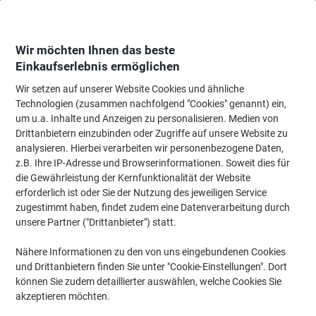
Skip
Skip
to
to
Content
Navigation
Wir möchten Ihnen das beste
Einkaufserlebnis ermöglichen
Wir setzen auf unserer Website Cookies und ähnliche
Startseite
Tinte & Toner
Tintenpatronen, Druckerpatronen, Druckerfarbbänd
Technologien (zusammen nachfolgend "Cookies" genannt) ein,
um u.a. Inhalte und Anzeigen zu personalisieren. Medien von
Canon CLI-42GY Original Tintenpatrone Grau
Drittanbietern einzubinden oder Zugriffe auf unsere Website zu
analysieren. Hierbei verarbeiten wir personenbezogene Daten,
z.B. Ihre IP-Adresse und Browserinformationen. Soweit dies für
Marke:
Canon
Artikelnr.:
2014137
die Gewährleistung der Kernfunktionalität der Website
erforderlich ist oder Sie der Nutzung des jeweiligen Service
zugestimmt haben, findet zudem eine Datenverarbeitung durch
unsere Partner ("Drittanbieter") statt.
Nähere Informationen zu den von uns eingebundenen Cookies
und Drittanbietern finden Sie unter "Cookie-Einstellungen". Dort
können Sie zudem detaillierter auswählen, welche Cookies Sie
akzeptieren möchten.