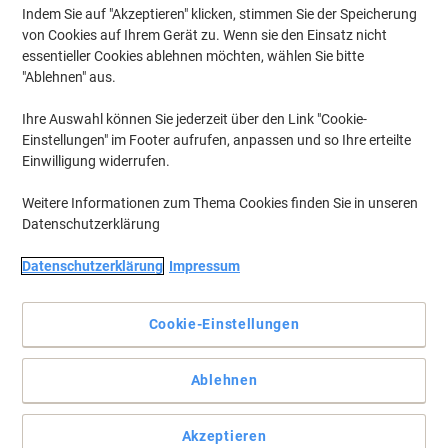
Indem Sie auf "Akzeptieren" klicken, stimmen Sie der Speicherung
von Cookies auf Ihrem Gerät zu. Wenn sie den Einsatz nicht
essentieller Cookies ablehnen möchten, wählen Sie bitte
"Ablehnen" aus.
Ihre Auswahl können Sie jederzeit über den Link "Cookie-
Einstellungen" im Footer aufrufen, anpassen und so Ihre erteilte
Einwilligung widerrufen.
Weitere Informationen zum Thema Cookies finden Sie in unseren
Datenschutzerklärung
Die problemlose Wahl für Ihren Canon Drucker.
Datenschutzerklärung
Impressum
Die Canon CLI-42Y Gelb Tintenpatrone bietet gleichbleibende
Druckqualität von der ersten bis zur letzten Seite. Bestellen Sie die
Cookie-Einstellungen
Canon Original CLI-42Y Tintenpatrone bei Viking.
Vollständige Beschreibung lesen
Ablehnen
Mehr Kaufen,
Mehr Sparen
€ 18,49
pro Stück
Ab 3 Stück
Akzeptieren
€ 22,19 inkl. USt