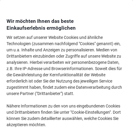
Skip
Skip
to
to
Content
Navigation
Wir möchten Ihnen das beste
Einkaufserlebnis ermöglichen
Wir setzen auf unserer Website Cookies und ähnliche
Startseite
Tinte & Toner
Tintenpatronen, Druckerpatronen, Druckerfarbbänd
Technologien (zusammen nachfolgend "Cookies" genannt) ein,
um u.a. Inhalte und Anzeigen zu personalisieren. Medien von
Canon EP-27 Original Tonerkartusche Schwarz
Drittanbietern einzubinden oder Zugriffe auf unsere Website zu
analysieren. Hierbei verarbeiten wir personenbezogene Daten,
z.B. Ihre IP-Adresse und Browserinformationen. Soweit dies für
Marke:
Canon
Artikelnr.:
EP27
die Gewährleistung der Kernfunktionalität der Website
erforderlich ist oder Sie der Nutzung des jeweiligen Service
zugestimmt haben, findet zudem eine Datenverarbeitung durch
unsere Partner ("Drittanbieter") statt.
Nähere Informationen zu den von uns eingebundenen Cookies
und Drittanbietern finden Sie unter "Cookie-Einstellungen". Dort
können Sie zudem detaillierter auswählen, welche Cookies Sie
akzeptieren möchten.