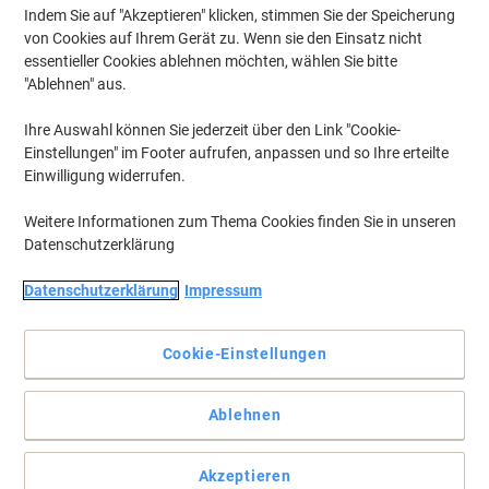
Indem Sie auf "Akzeptieren" klicken, stimmen Sie der Speicherung
von Cookies auf Ihrem Gerät zu. Wenn sie den Einsatz nicht
essentieller Cookies ablehnen möchten, wählen Sie bitte
"Ablehnen" aus.
Ihre Auswahl können Sie jederzeit über den Link "Cookie-
Einstellungen" im Footer aufrufen, anpassen und so Ihre erteilte
Einwilligung widerrufen.
Weitere Informationen zum Thema Cookies finden Sie in unseren
Datenschutzerklärung
Die problemlose Wahl für Ihren Canon Drucker.
Datenschutzerklärung
Impressum
Die Canon EP-27 Schwarz Tonerkartusche bietet gleichbleibende
Druckqualität von der ersten bis zur letzten Seite. Bestellen Sie die
Cookie-Einstellungen
Canon Original EP-27 Tonerkartusche bei Viking.
Vollständige Beschreibung lesen
Ablehnen
Mehr Kaufen,
Mehr Sparen
€ 83,99
pro Stück
Ab 3 Stück
Akzeptieren
€ 100,79 inkl. USt