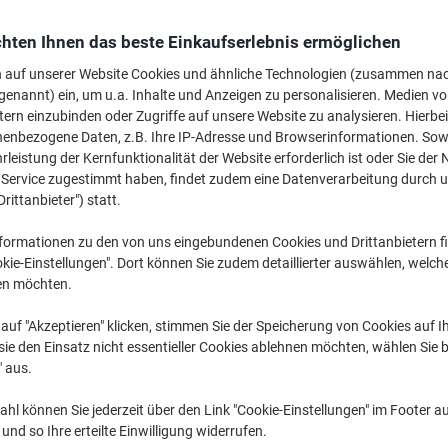
Wechseln und spa
hten Ihnen das beste Einkaufserlebnis ermöglichen
Viking A4 Farbiges
Blatt
n auf unserer Website Cookies und ähnliche Technologien (zusammen na
genannt) ein, um u.a. Inhalte und Anzeigen zu personalisieren. Medien v
€ 10,29
tern einzubinden oder Zugriffe auf unsere Website zu analysieren. Hierbei
nenbezogene Daten, z.B. Ihre IP-Adresse und Browserinformationen. Sowe
leistung der Kernfunktionalität der Website erforderlich ist oder Sie der
Mehr Kaufen,
Mehr Sparen
n Service zugestimmt haben, findet zudem eine Datenverarbeitung durch 
€ 13,39
pro Pack
Drittanbieter") statt.
Ab 20 Pack
€ 16,07 inkl. USt
formationen zu den von uns eingebundenen Cookies und Drittanbietern fi
kie-Einstellungen". Dort können Sie zudem detaillierter auswählen, welch
Menge
exkl. USt
en möchten.
Pack
1-4
€ 15,89
auf "Akzeptieren" klicken, stimmen Sie der Speicherung von Cookies auf 
Pack
5-9
€ 14,39
-9%
ie den Einsatz nicht essentieller Cookies ablehnen möchten, wählen Sie b
" aus.
Pack
10-19
€ 13,89
-12
hl können Sie jederzeit über den Link "Cookie-Einstellungen" im Footer au
Pack
20+
€ 13,39
-15
nd so Ihre erteilte Einwilligung widerrufen.