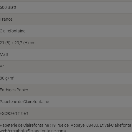
500 Blatt
France
Clairefontaine
21 (B) x 29,7 (H) cm
Matt
A4
80 g/m²
Farbiges Papier
Papeterie de Clairefontaine
FSC®zertifiziert
Papeterie de Clairefontaine (19, rue de l’Abbaye, 88480, Etival-Clairefonta
web/email:info@clairefontaine.com)