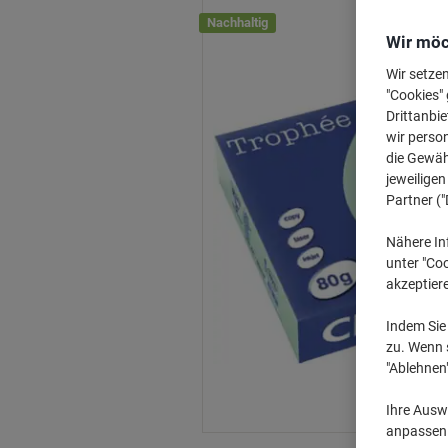
Nachhaltig
Wir möc
Wir setze
"Cookies" 
Drittanbie
wir perso
die Gewähr
jeweilige
Partner ("
Nähere In
unter "Coo
akzeptier
Indem Sie 
zu. Wenn s
"Ablehnen
Ihre Auswa
anpassen u