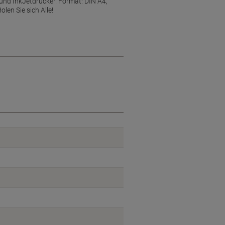
r, und InkJetdrucker. Format: DIN A4,
len Sie sich Alle!