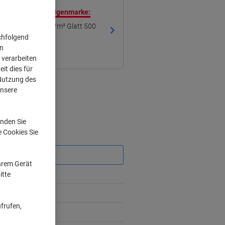
ren mit unserer Eigenmarke:
 Papier Grün 80 g/m² Glatt 500
chfolgend
on
 verarbeiten
it dies für
 Nutzung des
unsere
nden Sie
e Cookies Sie
Sie
sparen
Ihrem Gerät
itte
%
frufen,
%