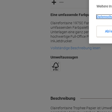
Weitere I
Eine umfassende Farbpalette
Datensch
Clairefontaine 1975C Farbpapier DIN A4 i
umfassenden Farbpalette und verschie
Abl
Unterlagen eine ganz persönliche Note zu
hochwertige Full-Office Papier ist geeigne
InkJetdrucker.
Vollständige Beschreibung lesen
Umweltaussagen
Beschreibung
Clairefontaine Trophee Papier ist Umwel