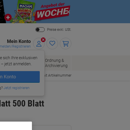
Close
Preise exkl. USt.
Mein Konto
elden/Registrieren
e sich Ihre exklusiven
ersand
Ordnung &
Bürobedarf
– jetzt anmelden.
Archivierung
Bestellen mit Artikelnummer
n Konto
g?
Jetzt registrieren
att 500 Blatt