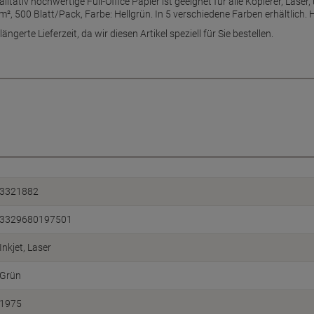
litativ hochwertige Full-Office Papier ist geeignet für alle Kopierer, Lase
500 Blatt/Pack, Farbe: Hellgrün. In 5 verschiedene Farben erhältlich. Ho
ängerte Lieferzeit, da wir diesen Artikel speziell für Sie bestellen.
3321882
3329680197501
Inkjet
Laser
Grün
1975