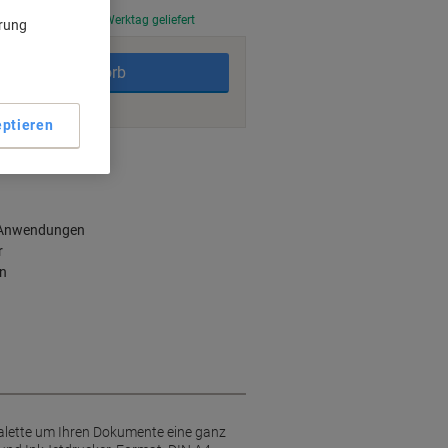
stellt, am nächsten Werktag geliefert
ärung
In den Warenkorb
ptieren
ngsmöglichkeiten
e Anwendungen
r
en
bpalette um Ihren Dokumente eine ganz