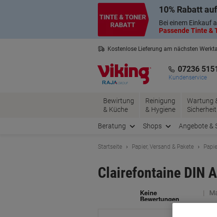
Skip
Skip
10% Rabatt auf
to
to
Content
Navigation
Bei einem Einkauf a
Passende Tinte & T
Kostenlose Lieferung am nächsten Werkt
2 Jahre Garantie auf alle Produkte
07236 515
Kundenservice
Bewirtung
Reinigung
Wartung 
& Küche
& Hygiene
Sicherheit
Beratung
Shops
Angebote & 
Startseite
Papier, Versand & Pakete
Papie
Clairefontaine DIN A
Ma