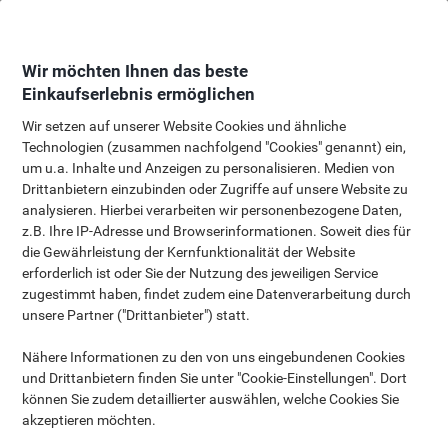
Skip
Skip
to
to
Content
Navigation
Wir möchten Ihnen das beste
Einkaufserlebnis ermöglichen
Wir setzen auf unserer Website Cookies und ähnliche
Technologien (zusammen nachfolgend "Cookies" genannt) ein,
Trusted Choice for Quality and Value
um u.a. Inhalte und Anzeigen zu personalisieren. Medien von
Your favourites, our best price
Drittanbietern einzubinden oder Zugriffe auf unsere Website zu
analysieren. Hierbei verarbeiten wir personenbezogene Daten,
z.B. Ihre IP-Adresse und Browserinformationen. Soweit dies für
die Gewährleistung der Kernfunktionalität der Website
erforderlich ist oder Sie der Nutzung des jeweiligen Service
Learn More
zugestimmt haben, findet zudem eine Datenverarbeitung durch
unsere Partner ("Drittanbieter") statt.
Nähere Informationen zu den von uns eingebundenen Cookies
Paper Handtowel Buying Guide ›
und Drittanbietern finden Sie unter "Cookie-Einstellungen". Dort
können Sie zudem detaillierter auswählen, welche Cookies Sie
akzeptieren möchten.