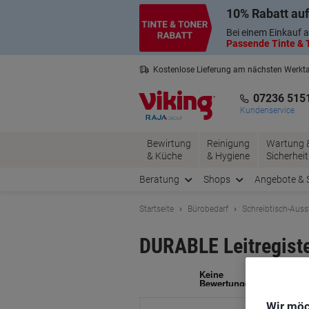
Skip
Skip
10% Rabatt auf
to
to
Content
Navigation
Bei einem Einkauf a
Passende Tinte & T
Kostenlose Lieferung am nächsten Werkt
2 Jahre Garantie auf alle Produkte
07236 515
Kundenservice
Bewirtung
Reinigung
Wartung 
& Küche
& Hygiene
Sicherheit
Beratung
Shops
Angebote & 
Startseite
Bürobedarf
Schreibtisch-Auss
DURABLE Leitregiste
Ma
Wir möc