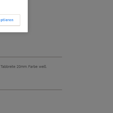
ptieren
. Tabbreite: 20mm. Farbe: weiß.