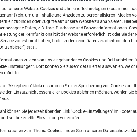
€ 6,39
pro Pack
Ab 3 Pack
n auf unserer Website Cookies und ähnliche Technologien (zusammen na
€ 7,67 inkl. USt
genannt) ein, um u.a. Inhalte und Anzeigen zu personalisieren. Medien v
tern einzubinden oder Zugriffe auf unsere Website zu analysieren. Hierbei
nenbezogene Daten, z.B. Ihre IP-Adresse und Browserinformationen. Sowe
Menge
exkl. USt
leistung der Kernfunktionalität der Website erforderlich ist oder Sie der
Pack
1
€ 6,89
n Service zugestimmt haben, findet zudem eine Datenverarbeitung durch 
Drittanbieter") statt.
Pack
2
€ 6,69
-2%
formationen zu den von uns eingebundenen Cookies und Drittanbietern fi
Pack
3+
€ 6,39
-7%
kie-Einstellungen". Dort können Sie zudem detaillierter auswählen, welch
en möchten.
Aktuell verfügbar
Lieferung 2-3 We
auf "Akzeptieren" klicken, stimmen Sie der Speicherung von Cookies auf 
Menge
ie den Einsatz nicht essentieller Cookies ablehnen möchten, wählen Sie b
" aus.
Zu einer Liste
hl können Sie jederzeit über den Link "Cookie-Einstellungen" im Footer au
nd so Ihre erteilte Einwilligung widerrufen.
Lieferinformationen
Zahlu
nformationen zum Thema Cookies finden Sie in unseren Datenschutzerkl
Haupteigenschaften