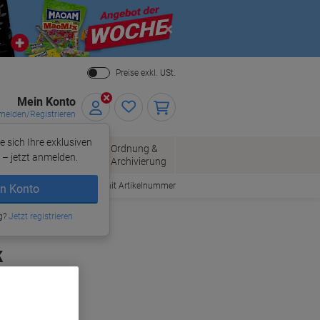
Close
Preise exkl. USt.
Mein Konto
elden/Registrieren
e sich Ihre exklusiven
ersand
Ordnung &
Bürobedarf
– jetzt anmelden.
Archivierung
Bestellen mit Artikelnummer
n Konto
g?
Jetzt registrieren
k