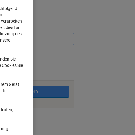
chfolgend
on
 verarbeiten
it dies für
Sie
sparen
 Nutzung des
unsere
nden Sie
e Cookies Sie
rktage
Ihrem Gerät
itte
In den Warenkorb
frufen,
ngsmöglichkeiten
ärung