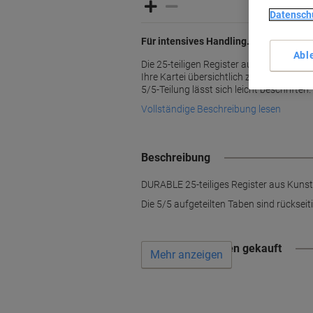
Datensch
Für intensives Handling.
Abl
Die 25-teiligen Register aus strapazierf
Ihre Kartei übersichtlich zu strukturiere
5/5-Teilung lässt sich leicht beschriften.
Vollständige Beschreibung lesen
Beschreibung
DURABLE 25-teiliges Register aus Kunsts
Die 5/5 aufgeteilten Taben sind rückseiti
Wird oft zusammen gekauft
Mehr anzeigen