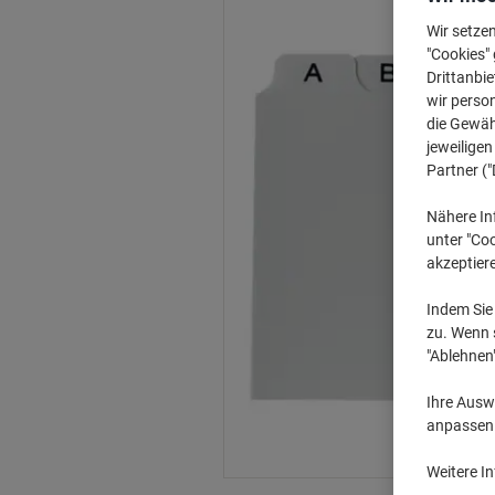
Wir setze
"Cookies" 
Drittanbie
wir perso
die Gewähr
jeweilige
Partner ("
Nähere In
unter "Coo
akzeptier
Indem Sie 
zu. Wenn s
"Ablehnen
Ihre Auswa
anpassen u
Weitere I