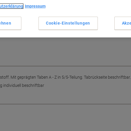
Strapazierfähiger Kunststoff
utzerklärung
Impressum
25-teilige Register
A-Z Taben in 5/5-Teilung
Rückseite beschriftbar
ehnen
Cookie-Einstellungen
Akze
ähigem Kunststoff helfen Ihnen,
Mehr anzeigen
n. Die Rückseite der A-Z Taben in
toff. Mit geprägten Taben A - Z in 5/5-Teilung. Tabrückseite beschriftbar
g individuell beschriftbar