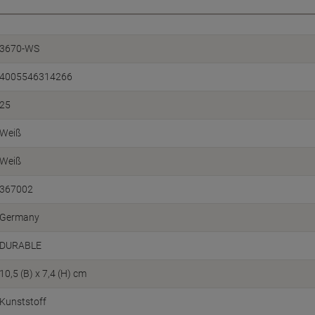
3670-WS
4005546314266
25
Weiß
Weiß
367002
Germany
DURABLE
10,5 (B) x 7,4 (H) cm
Kunststoff