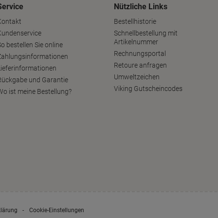
Service
Nützliche Links
Kontakt
Bestellhistorie
Kundenservice
Schnellbestellung mit
Artikelnummer
o bestellen Sie online
Rechnungsportal
Zahlungsinformationen
Retoure anfragen
Lieferinformationen
Umweltzeichen
Rückgabe und Garantie
Viking Gutscheincodes
Wo ist meine Bestellung?
klärung
Cookie-Einstellungen